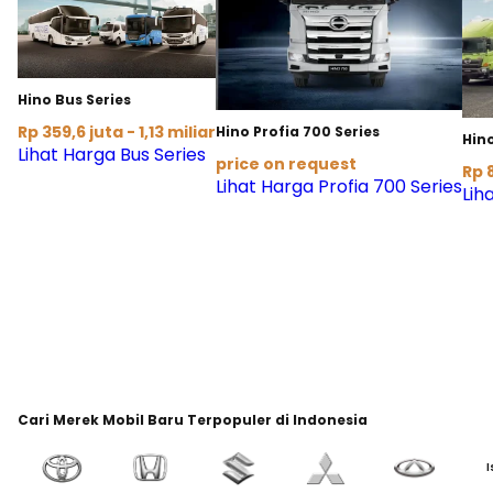
Hino Bus Series
Rp 359,6 juta - 1,13 miliar
Hino Profia 700 Series
Hin
Lihat Harga Bus Series
price on request
Rp 8
Lihat Harga Profia 700 Series
Lih
Cari Merek Mobil Baru Terpopuler di Indonesia
I