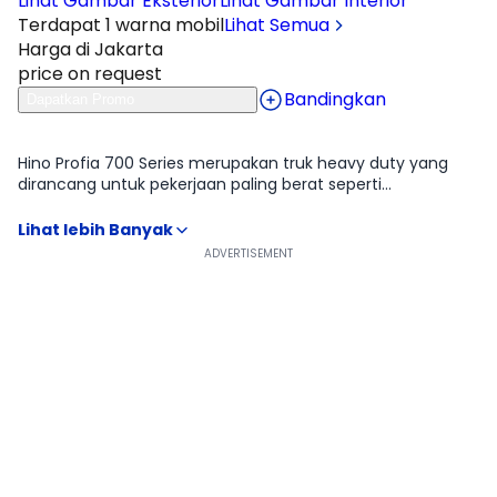
Lihat Gambar Eksterior
Lihat Gambar Interior
Terdapat 1 warna mobil
Lihat Semua
Harga di Jakarta
price on request
Bandingkan
Dapatkan Promo
Ulasan
Moladin
Hino Profia 700 Series merupakan truk heavy duty yang
dirancang untuk pekerjaan paling berat seperti
pertambangan, konstruksi, hingga logistik jarak jauh
dengan muatan besar. Dari tampilan luar, desain kabinnya
terlihat kokoh dan besar, mencerminkan karakter
kendaraan yang memang dibuat untuk menghadapi
medan kerja ekstrem. Saat berada di balik kemudi,
kabinnya terasa cukup nyaman untuk ukuran truk kelas
berat, dengan posisi duduk tinggi dan visibilitas luas yang
membantu pengemudi mengontrol kendaraan berukuran
besar. Tenaganya mampu membawa beban sangat berat
dengan stabil, bahkan pada medan menanjak atau kondisi
jalan yang berat. Dengan rangka kuat, sistem rem udara
penuh, serta konfigurasi penggerak seperti 6x4 atau 8x4,
Hino Profia 700 Series menjadi pilihan andal untuk
operasional industri yang membutuhkan ketahanan dan