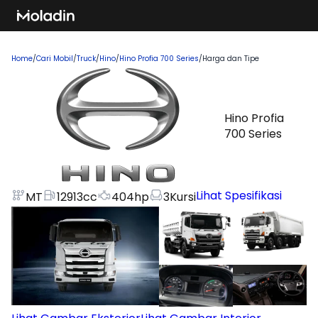
Home
/
Cari Mobil
/
Truck
/
Hino
/
Hino Profia 700 Series
/
Harga dan Tipe
Hino Profia
700 Series
Lihat Spesifikasi
MT
12913
cc
404
hp
3
Kursi