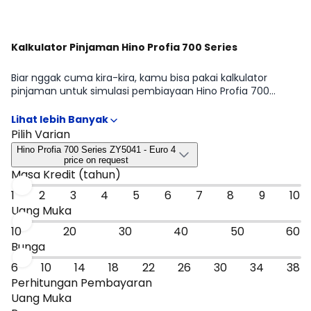
Kalkulator Pinjaman Hino Profia 700 Series
Biar nggak cuma kira-kira, kamu bisa pakai kalkulator
pinjaman untuk simulasi pembiayaan Hino Profia 700
Series sesuai rencana kamu mulai dari DP, tenor, sampai
estimasi cicilan per bulan. Hasilnya bisa jadi patokan cepat
untuk menyaring tipe Hino Profia 700 Series ZY5041 - Euro
Pilih Varian
4, Hino Profia 700 Series ZS4141 - Euro 4 yang paling masuk
Hino Profia 700 Series ZY5041 - Euro 4
budget, sebelum kamu lanjut ke promo atau bandingkan
price on request
dengan mobil sejenis.
Masa Kredit (tahun)
1
2
3
4
5
6
7
8
9
10
Uang Muka
10
20
30
40
50
60
Bunga
6
10
14
18
22
26
30
34
38
Perhitungan Pembayaran
Uang Muka