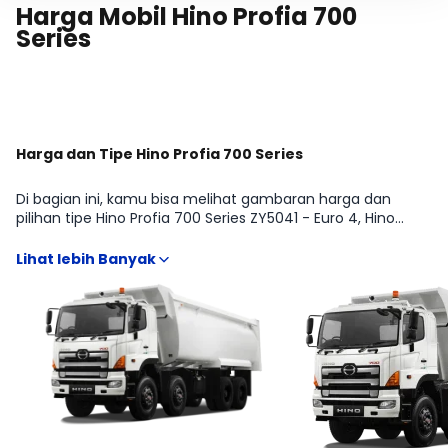
Harga Mobil Hino Profia 700
Series
Harga dan Tipe Hino Profia 700 Series
Di bagian ini, kamu bisa melihat gambaran harga dan
pilihan tipe Hino Profia 700 Series ZY5041 - Euro 4, Hino
Profia 700 Series ZS4141 - Euro 4 dari Hino Profia 700 Series
agar lebih mudah membandingkan fitur, transmisi, dan
budget sesuai kebutuhan TRUCK. Kami rangkum informasi
penting yang biasanya dicari sebelum beli, mulai dari
estimasi harga terbaru hingga arahan ke detail kredit dan
cicilan, supaya kamu bisa menentukan varian yang paling
pas tanpa harus buka banyak sumber.