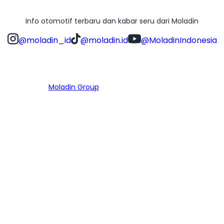
Info otomotif terbaru dan kabar seru dari Moladin
@moladin_id
@moladin.id
@MoladinIndonesia
Bagian dari
Moladin Group
MENU UTAMA
Home
Cari Mobil
Pembiayaan
MoInspeksi
Artikel