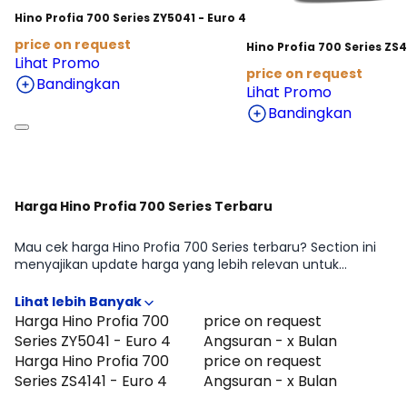
Hino Profia 700 Series ZY5041 - Euro 4
price on request
Hino Profia 700 Series ZS4
Lihat Promo
price on request
Bandingkan
Lihat Promo
Bandingkan
Harga Hino Profia 700 Series Terbaru
Mau cek harga Hino Profia 700 Series terbaru? Section ini
menyajikan update harga yang lebih relevan untuk
pertimbangan beli di periode Agustus 2026, lengkap
dengan gambaran perbedaan harga antar tipe Hino Profia
700 Series ZY5041 - Euro 4, Hino Profia 700 Series ZS4141 -
Harga Hino Profia 700
price on request
Euro 4. Cocok untuk kamu yang ingin cepat tahu
Series ZY5041 - Euro 4
Angsuran - x Bulan
positioning Hino Profia 700 Series di kelasnya sebelum
Harga Hino Profia 700
price on request
lanjut membandingkan fitur atau menghitung
Series ZS4141 - Euro 4
Angsuran - x Bulan
kemampuan cicilan.