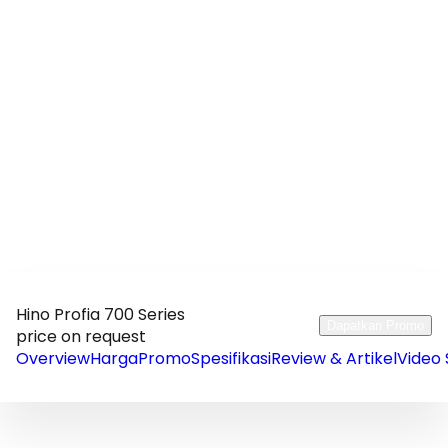
performa maksimal.
Hino Profia 700 Series
Dapatkan Promo
price on request
Overview
Harga
Promo
Spesifikasi
Review & Artikel
Video 