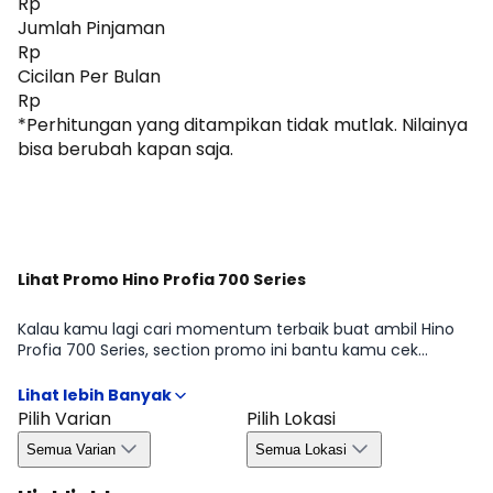
Rp
Jumlah Pinjaman
Rp
Cicilan Per Bulan
Rp
*Perhitungan yang ditampikan tidak mutlak. Nilainya
bisa berubah kapan saja.
Dapatkan Promo
Lihat Promo Hino Profia 700 Series
Kalau kamu lagi cari momentum terbaik buat ambil Hino
Profia 700 Series, section promo ini bantu kamu cek
penawaran yang sedang tersedia di periode tertentu mulai
dari benefit untuk pembelian, kemudahan kredit, hingga
bonus yang biasanya bergantung pada wilayah dan
Pilih Varian
Pilih Lokasi
ketersediaan. Dengan begitu, kamu bisa ambil keputusan
Semua Varian
Semua Lokasi
lebih efisien tanpa melewatkan peluang promo yang
relevan di Agustus 2026.