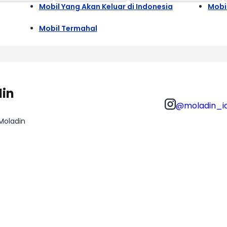
Mobil Yang Akan Keluar di Indonesia
Mobi
Mobil Termahal
din
@moladin_i
 Moladin
BIL
LAINNYA
il Baru
Tentang Kami