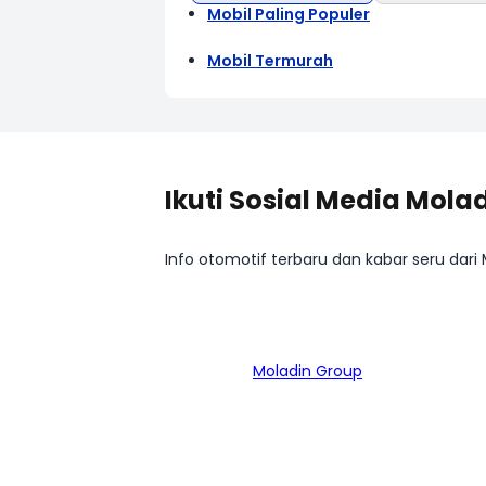
Mobil Paling Populer
Mobil Termurah
Ikuti Sosial Media Mola
Info otomotif terbaru dan kabar seru dari
Bagian dari
Moladin Group
MENU UTAMA
MO
Home
Mob