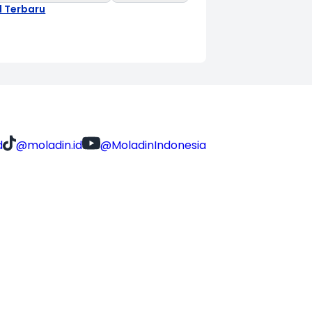
l Terbaru
d
@moladin.id
@MoladinIndonesia
KONTAK KAMI
hello@moladin.ai