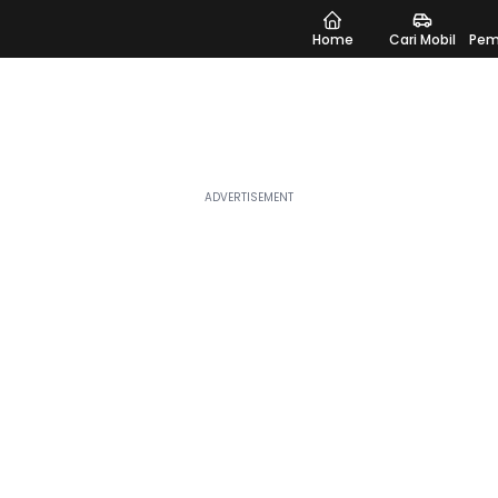
Home
Cari Mobil
Pem
an
dang tren dan banyak dicari, sempurna untuk Anda