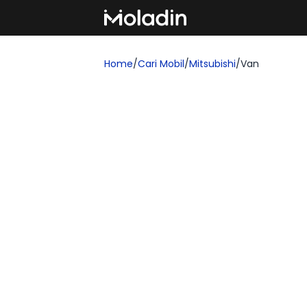
Home
/
Cari Mobil
/
Mitsubishi
/
Van
Cari Mobil Mitsubishi V
Temukan rekomendasi mobil baru yang se
yang ingin membeli kendaraan impian!