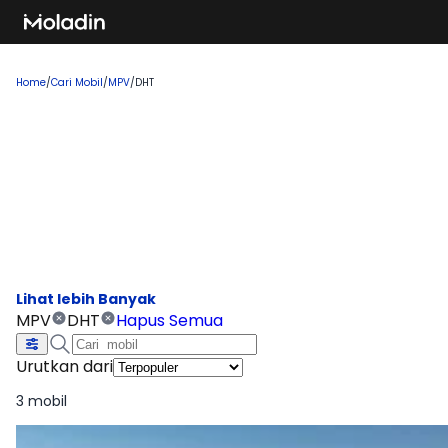
Home
/
Cari Mobil
/
MPV
/
DHT
Cari Mobil MPV DHT
Temukan rekomendasi mobil baru yang sedang tren dan
banyak dicari, sempurna untuk Anda yang ingin membeli
kendaraan impian!
MPV
DHT
Hapus Semua
Urutkan dari
3 mobil