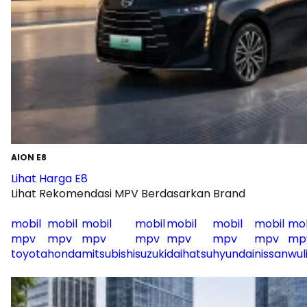
AION E8
Lihat Harga E8
Lihat Rekomendasi MPV Berdasarkan Brand
mobil
mobil
mobil
mobil
mobil
mobil
mobil
mob
mpv
mpv
mpv
mpv
mpv
mpv
mpv
mp
toyota
honda
mitsubishi
suzuki
daihatsu
hyundai
nissan
wul