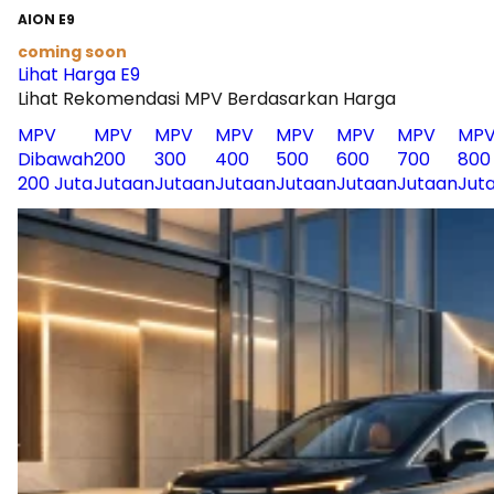
AION E9
coming soon
Lihat Harga E9
Lihat Rekomendasi MPV Berdasarkan Harga
MPV
MPV
MPV
MPV
MPV
MPV
MPV
MP
Dibawah
200
300
400
500
600
700
800
200 Juta
Jutaan
Jutaan
Jutaan
Jutaan
Jutaan
Jutaan
Jut