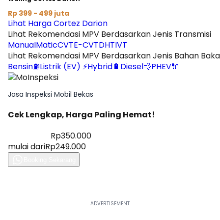
Rp 399 - 499 juta
Lihat Harga Cortez Darion
Lihat Rekomendasi MPV Berdasarkan Jenis Transmisi
Manual
Matic
CVT
E-CVT
DHT
IVT
Lihat Rekomendasi MPV Berdasarkan Jenis Bahan Baka
Bensin⛽
Listrik (EV) ⚡
Hybrid🔋
Diesel💨
PHEV🔌
Jasa Inspeksi Mobil Bekas
Cek Lengkap, Harga Paling Hemat!
Diskon 28%
Rp350.000
mulai dari
Rp249.000
Booking Sekarang