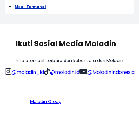
Mobil Termahal
Ikuti Sosial Media Moladin
Info otomotif terbaru dan kabar seru dari Moladin
@moladin_id
@moladin.id
@MoladinIndonesia
Bagian dari
Moladin Group
MENU UTAMA
Home