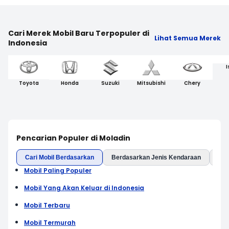
Cari Merek Mobil Baru Terpopuler di
Lihat Semua Merek
Indonesia
I
Toyota
Honda
Suzuki
Mitsubishi
Chery
Pencarian Populer di Moladin
Cari Mobil Berdasarkan
Berdasarkan Jenis Kendaraan
Ber
Mobil Paling Populer
Mobil Yang Akan Keluar di Indonesia
Mobil Terbaru
Mobil Termurah