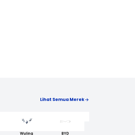
Lihat Semua Merek
AION
Wuling
BYD