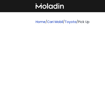
Home
/
Cari Mobil
/
Toyota
/
Pick Up
Cari Mobil Toyota Pick 
Temukan rekomendasi mobil baru yang se
yang ingin membeli kendaraan impian!