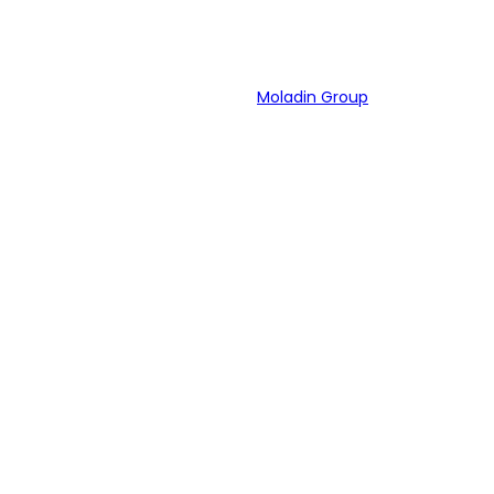
Bagian dari
Moladin Group
MENU UTAMA
MO
Home
Mob
Cari Mobil
Ban
Pembiayaan
Mob
MoInspeksi
Mob
Artikel
Ind