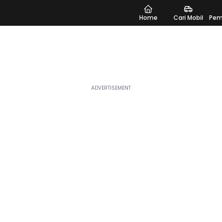
Home
Cari Mobil
Pem
Up
dang tren dan banyak dicari, sempurna untuk Anda