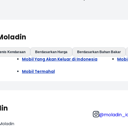
 Moladin
enis Kendaraan
Berdasarkan Harga
Berdasarkan Bahan Bakar
Mobil Yang Akan Keluar di Indonesia
Mobi
Mobil Termahal
din
@moladin_i
 Moladin