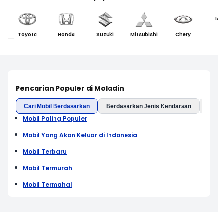
I
Toyota
Honda
Suzuki
Mitsubishi
Chery
Pencarian Populer di Moladin
Cari Mobil Berdasarkan
Berdasarkan Jenis Kendaraan
Ber
Mobil Paling Populer
Mobil Yang Akan Keluar di Indonesia
Mobil Terbaru
Mobil Termurah
Mobil Termahal