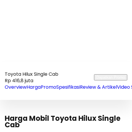
Toyota Hilux Single Cab
Dapatkan Promo
Rp 416,8 juta
Overview
Harga
Promo
Spesifikasi
Review & Artikel
Video 
Harga Mobil Toyota Hilux Single
Cab