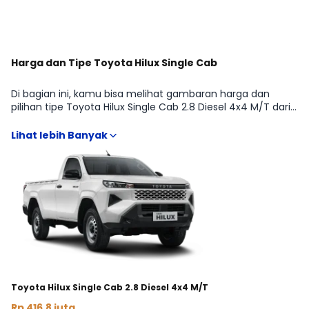
Harga dan Tipe Toyota Hilux Single Cab
Di bagian ini, kamu bisa melihat gambaran harga dan
pilihan tipe Toyota Hilux Single Cab 2.8 Diesel 4x4 M/T dari
Toyota Hilux Single Cab agar lebih mudah membandingkan
fitur, transmisi, dan budget sesuai kebutuhan PICK-UP.
Kami rangkum informasi penting yang biasanya dicari
sebelum beli, mulai dari estimasi harga terbaru hingga
arahan ke detail kredit dan cicilan, supaya kamu bisa
menentukan varian yang paling pas tanpa harus buka
banyak sumber.
Toyota Hilux Single Cab 2.8 Diesel 4x4 M/T
Rp 416,8 juta