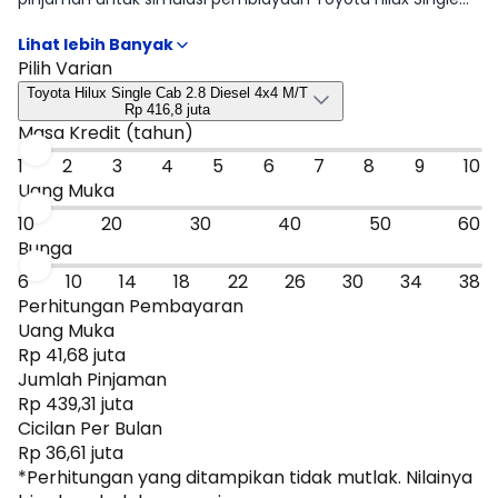
Cab sesuai rencana kamu mulai dari DP, tenor, sampai
estimasi cicilan per bulan. Hasilnya bisa jadi patokan cepat
untuk menyaring tipe Toyota Hilux Single Cab 2.8 Diesel
Pilih Varian
4x4 M/T yang paling masuk budget, sebelum kamu lanjut
Toyota Hilux Single Cab 2.8 Diesel 4x4 M/T
ke promo atau bandingkan dengan mobil sejenis.
Rp 416,8 juta
Masa Kredit (tahun)
1
2
3
4
5
6
7
8
9
10
Uang Muka
10
20
30
40
50
60
Bunga
6
10
14
18
22
26
30
34
38
Perhitungan Pembayaran
Uang Muka
Rp 41,68 juta
Jumlah Pinjaman
Rp 439,31 juta
Cicilan Per Bulan
Rp 36,61 juta
*Perhitungan yang ditampikan tidak mutlak. Nilainya