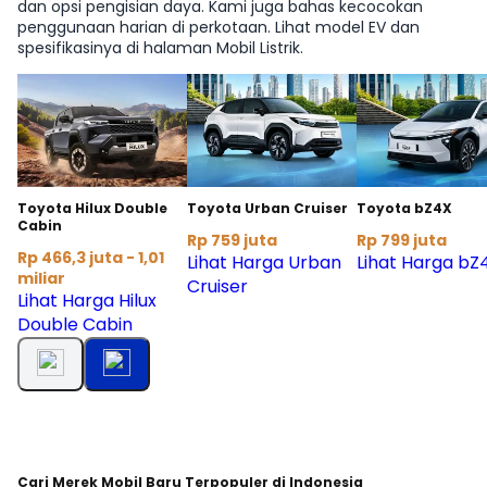
dan opsi pengisian daya. Kami juga bahas kecocokan
penggunaan harian di perkotaan. Lihat model EV dan
spesifikasinya di halaman Mobil Listrik.
Toyota Hilux Double
Toyota Urban Cruiser
Toyota bZ4X
Cabin
Rp 759 juta
Rp 799 juta
Rp 466,3 juta - 1,01
Lihat Harga Urban
Lihat Harga bZ
miliar
Cruiser
Lihat Harga Hilux
Double Cabin
Cari Merek Mobil Baru Terpopuler di Indonesia