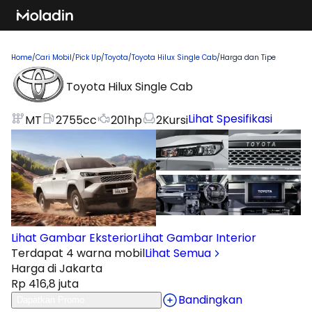
Home
/
Cari Mobil
/
Pick Up
/
Toyota
/
Toyota Hilux Single Cab
/
Harga dan Tipe
Toyota Hilux Single Cab
Lihat Spesifikasi
MT
2755
cc
201
hp
2
Kursi
Lihat Gambar Eksterior
Lihat Gambar Interior
Terdapat 4 warna mobil
Lihat Semua
Harga di Jakarta
Rp 416,8 juta
Bandingkan
Dapatkan Promo