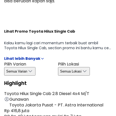
bisa berubah kapan saja.
Dapatkan Promo
Lihat Promo Toyota Hilux Single Cab
Kalau kamu lagi cari momentum terbaik buat ambil
Toyota Hilux Single Cab, section promo ini bantu kamu cek
penawaran yang sedang tersedia di periode tertentu mulai
dari benefit untuk pembelian, kemudahan kredit, hingga
bonus yang biasanya bergantung pada wilayah dan
Pilih Varian
Pilih Lokasi
ketersediaan. Dengan begitu, kamu bisa ambil keputusan
Semua Varian
Semua Lokasi
lebih efisien tanpa melewatkan peluang promo yang
relevan di Agustus 2026.
Highlight
Toyota Hilux Single Cab 2.8 Diesel 4x4 M/T
Gunawan
Toyota Jakarta Pusat - PT. Astra International
Rp 416,8 juta