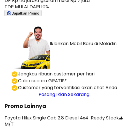
DP Rp 40 juta
Angsuran mulai Rp 7 juta
TDP MULAI DARI 10%
Dapatkan Promo
Iklankan Mobil Baru
di Moladin
⁠Jangkau ribuan customer per hari
Coba secara GRATIS*
⁠⁠Customer yang terverifikasi akan chat Anda
Pasang Iklan Sekarang
Promo Lainnya
Toyota Hilux Single Cab 2.8 Diesel 4x4
Ready Stock
M/T