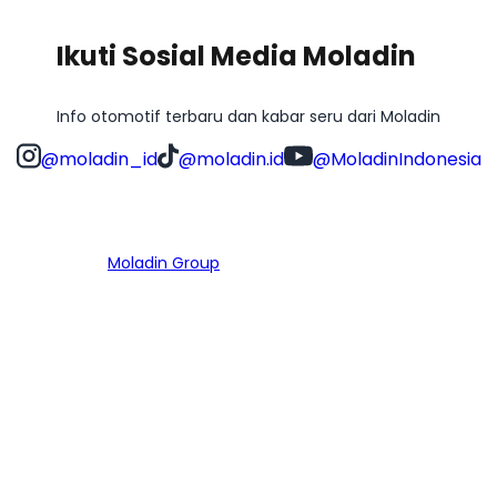
Ikuti Sosial Media Moladin
Info otomotif terbaru dan kabar seru dari Moladin
@moladin_id
@moladin.id
@MoladinIndonesia
Bagian dari
Moladin Group
MENU UTAMA
Home
Cari Mobil
Pembiayaan
MoInspeksi