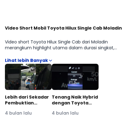
Video Short Mobil Toyota Hilux Single Cab Moladin
Video short Toyota Hilux Single Cab dari Moladin
merangkum highlight utama dalam durasi singkat,
mencakup tampilan eksterior interior, fitur yang paling
relevan untuk kebutuhan PICK-UP, serta detail praktis
seperti akses kabin, ruang penumpang, dan bagasi.
Perbedaan visual antar Toyota Hilux Single Cab 2.8 Diesel
4x4 M/T juga terlihat lebih cepat, misalnya kelengkapan
fitur, desain, atau elemen kenyamanan yang sering
menjadi pertimbangan sebelum memilih varian. Format
ringkas ini efektif untuk riset awal sebelum melanjutkan ke
Lebih dari Sekadar
Tenang Naik Hybrid
spesifikasi lengkap, komparasi varian, atau simulasi
Pembuktian
dengan Toyota
pembiayaan.
Kualitas,
Veloz Hybrid EV!
4 bulan lalu
4 bulan lalu
Ketangguhan, dan
#ToyotaVelozHybridEV
Kehandalan!
Lihat Lainnya di YouTube Moladin
#ToyotaVelozHybridEV