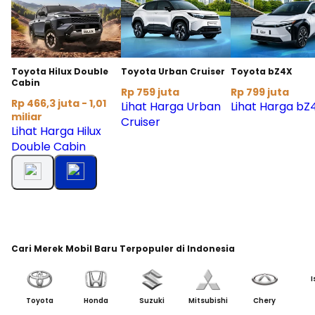
Toyota Hilux Double
Toyota Urban Cruiser
Toyota bZ4X
Cabin
Rp 759 juta
Rp 799 juta
Rp 466,3 juta - 1,01
Lihat Harga Urban
Lihat Harga bZ
miliar
Cruiser
Lihat Harga Hilux
Double Cabin
Cari Merek Mobil Baru Terpopuler di Indonesia
I
Toyota
Honda
Suzuki
Mitsubishi
Chery