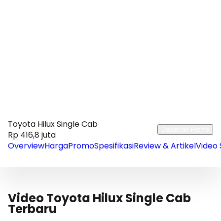
Toyota Hilux Single Cab
Dapatkan Promo
Rp 416,8 juta
Overview
Harga
Promo
Spesifikasi
Review & Artikel
Video 
Video Toyota Hilux Single Cab
Terbaru