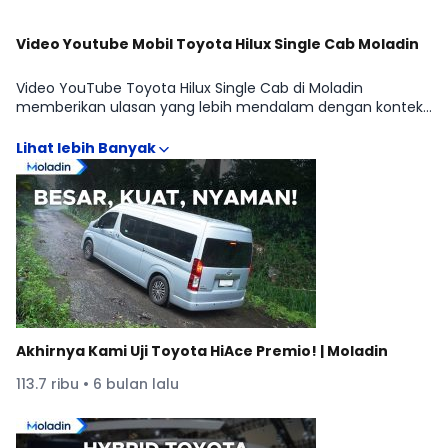
Video Youtube Mobil Toyota Hilux Single Cab Moladin
Video YouTube Toyota Hilux Single Cab di Moladin
memberikan ulasan yang lebih mendalam dengan konteks
penggunaan nyata, sehingga penilaian tidak hanya
berdasarkan tabel spesifikasi. Pembahasan biasanya
mencakup ergonomi, kenyamanan berkendara, respons
mesin dan transmisi, serta fitur keselamatan yang
berpengaruh pada pengalaman harian di segmen PICK-UP.
Insight tambahan terkait kompromi dan value tiap Toyota
Hilux Single Cab 2.8 Diesel 4x4 M/T membantu pemilihan
varian yang lebih rasional, sekaligus melengkapi informasi
harga, spesifikasi, dan perbandingan dengan mobil sekelas.
Akhirnya Kami Uji Toyota HiAce Premio! | Moladin
113.7 ribu • 6 bulan lalu