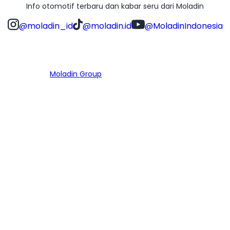
Info otomotif terbaru dan kabar seru dari Moladin
@moladin_id
@moladin.id
@MoladinIndonesia
Bagian dari
Moladin Group
MENU UTAMA
Home
Cari Mobil
Pembiayaan
MoInspeksi
Artikel