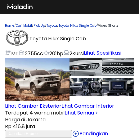
Home
/
Cari Mobil
/
Pick Up
/
Toyota
/
Toyota Hilux Single Cab
/
Video Shorts
Toyota Hilux Single Cab
Lihat Spesifikasi
MT
2755
cc
201
hp
2
Kursi
Lihat Gambar Eksterior
Lihat Gambar Interior
Terdapat 4 warna mobil
Lihat Semua
Harga di Jakarta
Rp 416,8 juta
Bandingkan
Dapatkan Promo