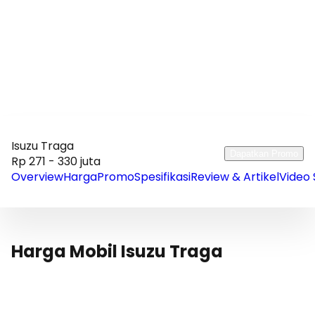
Isuzu Traga
Dapatkan Promo
Rp 271 - 330 juta
Overview
Harga
Promo
Spesifikasi
Review & Artikel
Video 
Harga Mobil Isuzu Traga