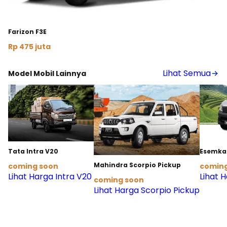
Farizon F3E
Rp 475 juta
Lihat Detail
Lihat Semua
Model Mobil Lainnya
Tata Intra V20
Esemka 
Mahindra Scorpio Pickup
coming soon
coming
Lihat Harga Intra V20
Lihat H
coming soon
Lihat Harga Scorpio Pickup