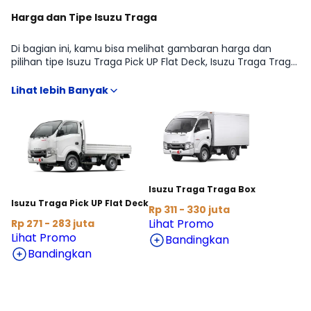
Harga dan Tipe Isuzu Traga
Di bagian ini, kamu bisa melihat gambaran harga dan
pilihan tipe Isuzu Traga Pick UP Flat Deck, Isuzu Traga Traga
Box dari Isuzu Traga agar lebih mudah membandingkan
fitur, transmisi, dan budget sesuai kebutuhan PICK-UP.
Kami rangkum informasi penting yang biasanya dicari
sebelum beli, mulai dari estimasi harga terbaru hingga
arahan ke detail kredit dan cicilan, supaya kamu bisa
menentukan varian yang paling pas tanpa harus buka
banyak sumber.
Isuzu Traga Traga Box
Isuzu Traga Pick UP Flat Deck
Rp 311 - 330 juta
Lihat Promo
Rp 271 - 283 juta
Lihat Promo
Bandingkan
Bandingkan