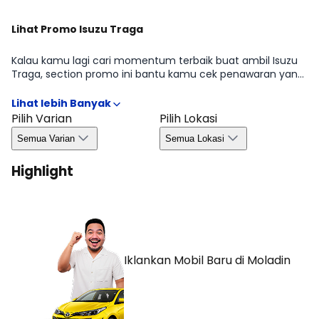
Lihat Promo Isuzu Traga
Kalau kamu lagi cari momentum terbaik buat ambil Isuzu
Traga, section promo ini bantu kamu cek penawaran yang
sedang tersedia di periode tertentu mulai dari benefit
untuk pembelian, kemudahan kredit, hingga bonus yang
biasanya bergantung pada wilayah dan ketersediaan.
Pilih Varian
Pilih Lokasi
Dengan begitu, kamu bisa ambil keputusan lebih efisien
Semua Varian
Semua Lokasi
tanpa melewatkan peluang promo yang relevan di Agustus
2026.
Highlight
Iklankan Mobil Baru
di Moladin