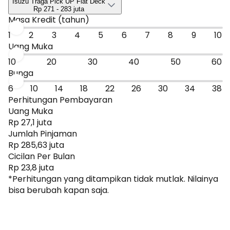
Isuzu Traga Pick UP Flat Deck
ke promo atau bandingkan dengan mobil sejenis.
Rp 271 - 283 juta
Masa Kredit (tahun)
1
2
3
4
5
6
7
8
9
10
Uang Muka
10
20
30
40
50
60
Bunga
6
10
14
18
22
26
30
34
38
Perhitungan Pembayaran
Uang Muka
Rp 27,1 juta
Jumlah Pinjaman
Rp 285,63 juta
Cicilan Per Bulan
Rp 23,8 juta
*Perhitungan yang ditampikan tidak mutlak. Nilainya
bisa berubah kapan saja.
Dapatkan Promo