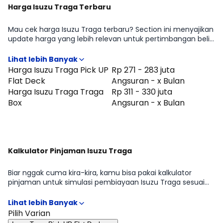
Harga Isuzu Traga Terbaru
Mau cek harga Isuzu Traga terbaru? Section ini menyajikan
update harga yang lebih relevan untuk pertimbangan beli
di periode Agustus 2026, lengkap dengan gambaran
perbedaan harga antar tipe Isuzu Traga Pick UP Flat Deck,
Isuzu Traga Traga Box. Cocok untuk kamu yang ingin cepat
Harga Isuzu Traga Pick UP
Rp 271 - 283 juta
tahu positioning Isuzu Traga di kelasnya sebelum lanjut
Flat Deck
Angsuran - x Bulan
membandingkan fitur atau menghitung kemampuan
Harga Isuzu Traga Traga
Rp 311 - 330 juta
cicilan.
Box
Angsuran - x Bulan
Kalkulator Pinjaman Isuzu Traga
Biar nggak cuma kira-kira, kamu bisa pakai kalkulator
pinjaman untuk simulasi pembiayaan Isuzu Traga sesuai
rencana kamu mulai dari DP, tenor, sampai estimasi cicilan
per bulan. Hasilnya bisa jadi patokan cepat untuk
menyaring tipe Isuzu Traga Pick UP Flat Deck, Isuzu Traga
Pilih Varian
Traga Box yang paling masuk budget, sebelum kamu lanjut