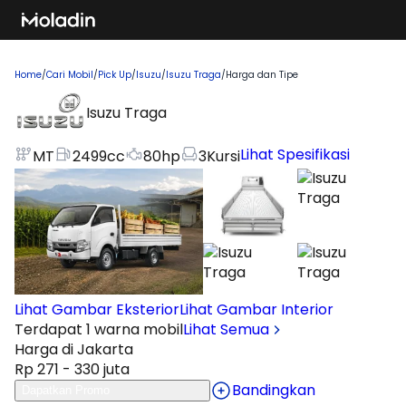
Home
/
Cari Mobil
/
Pick Up
/
Isuzu
/
Isuzu Traga
/
Harga dan Tipe
Isuzu Traga
Lihat Spesifikasi
MT
2499
cc
80
hp
3
Kursi
Lihat Gambar Eksterior
Lihat Gambar Interior
Terdapat 1 warna mobil
Lihat Semua
Harga di Jakarta
Rp 271 - 330 juta
Bandingkan
Dapatkan Promo