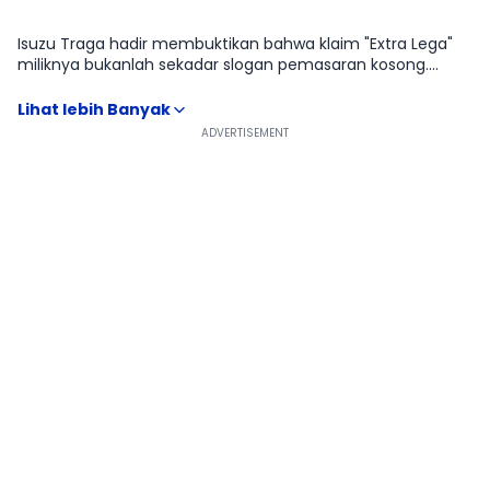
Ulasan
Moladin
Isuzu Traga hadir membuktikan bahwa klaim "Extra Lega"
miliknya bukanlah sekadar slogan pemasaran kosong.
Dibangun di atas fondasi rekayasa yang solid, mobil ini
meminjam jantung pacu legendaris milik Isuzu Panther
(4JA1-L) yang sudah tersohor di seantero negeri akan
keiritan dan ketangguhannya yang "badak". Keunggulan
komparatif utamanya terletak pada dimensi bak kargo
yang didesain ekstra luas, memungkinkan pengangkutan
volume barang seperti galon air atau kardus dalam jumlah
yang jauh lebih signifikan dalam sekali jalan dibandingkan
kompetitornya. Tak hanya soal muatan, kabinnya pun
dirancang lebar dengan visibilitas kaca depan masif,
memberikan rasa aman dan kontrol visual superior bagi
pengemudi. Ajaibnya, meski berbadan bongsor, radius
putarnya tergolong kecil, membuatnya sangat lincah
bermanuver di area gudang yang sempit. Traga adalah
solusi efisiensi logistik mutlak bagi pengusaha yang
menuntut kapasitas angkut melampaui standar pikap kecil
biasa.