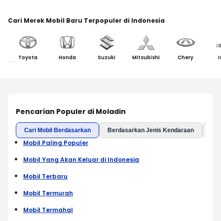
Cari Merek Mobil Baru Terpopuler di Indonesia
Toyota
Honda
Suzuki
Mitsubishi
Chery
I
Pencarian Populer di Moladin
Cari Mobil Berdasarkan
Berdasarkan Jenis Kendaraan
Ber
Mobil Paling Populer
Mobil Yang Akan Keluar di Indonesia
Mobil Terbaru
Mobil Termurah
Mobil Termahal