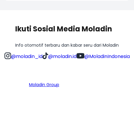
Ikuti Sosial Media Moladin
Info otomotif terbaru dan kabar seru dari Moladin
@moladin_id
@moladin.id
@MoladinIndonesia
Bagian dari
Moladin Group
MENU UTAMA
Home
Cari Mobil