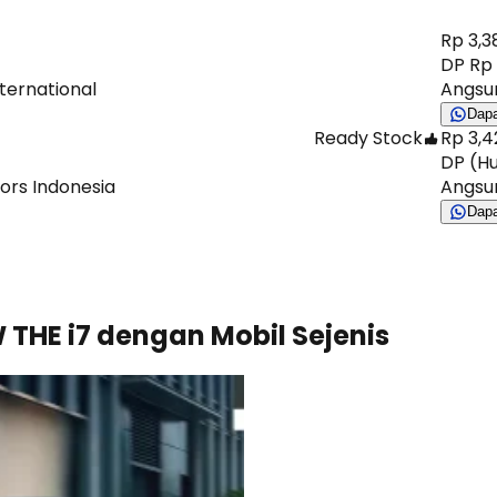
Rp 3,3
DP Rp 
ternational
Angsur
Dap
Ready Stock
Rp 3,4
DP (Hu
ors Indonesia
Angsur
Dap
THE i7 dengan Mobil Sejenis