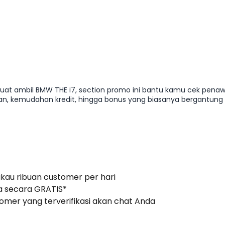
Dapatkan Promo
uat ambil BMW THE i7, section promo ini bantu kamu cek penaw
lian, kemudahan kredit, hingga bonus yang biasanya bergantung
efisien tanpa melewatkan peluang promo yang relevan di Agustu
gkau ribuan customer per hari
 secara GRATIS*
stomer yang terverifikasi akan chat Anda