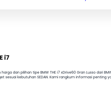
 i7
 harga dan pilihan tipe BMW THE i7 xDrive60 Gran Lusso dari BM
et sesuai kebutuhan SEDAN. Kami rangkum informasi penting yan
 ke detail kredit dan cicilan, supaya kamu bisa menentukan var