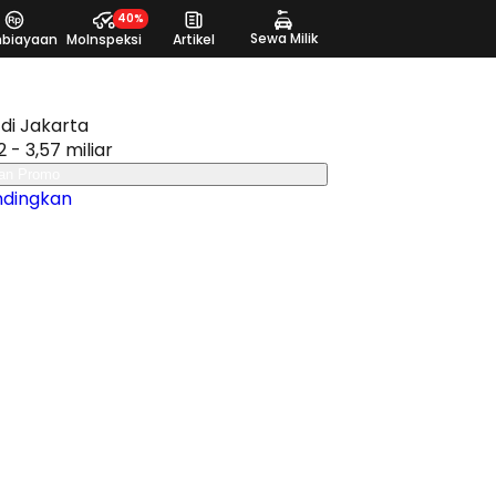
40%
Sewa Milik
biayaan
MoInspeksi
Artikel
di Jakarta
2 - 3,57 miliar
an Promo
ndingkan