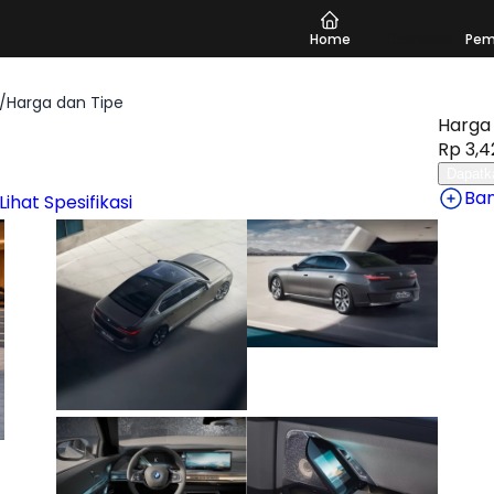
Home
Cari Mobil
Pem
/
Harga dan Tipe
Harga 
Rp 3,4
Dapatk
Ba
Lihat Spesifikasi