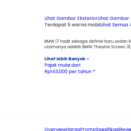
Lihat Gambar Eksterior
Lihat Gambar I
Terdapat 5 warna mobil
Lihat Semua
Ulasan
Moladin
BMW i7 hadir sebagai definisi baru sedan
utamanya adalah BMW Theatre Screen 31,3 
dengan kualitas visual memukau. Sentuha
menghadirkan nuansa premium setara limus
gril iluminasi yang memberi kesan futuris
Pajak mulai dari:
peredaman kabin yang sangat senyap, seol
Rp143,000 per tahun *
bergerak dengan standar hiburan, teknolog
Overview
Harga
Promo
Spesifikasi
Revie