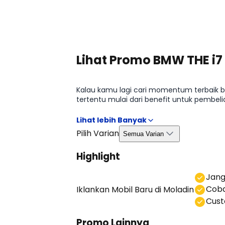
Lihat Promo BMW THE i7
Kalau kamu lagi cari momentum terbaik b
tertentu mulai dari benefit untuk pembe
begitu, kamu bisa ambil keputusan lebih 
Pilih Varian
Semua Varian
Highlight
⁠Jan
Coba
Iklankan Mobil Baru
di Moladin
⁠⁠Cu
Promo Lainnya