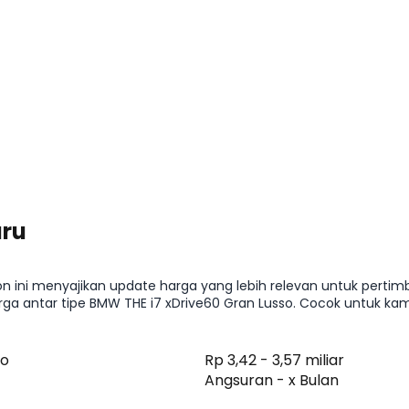
aru
n ini menyajikan update harga yang lebih relevan untuk pertimb
 antar tipe BMW THE i7 xDrive60 Gran Lusso. Cocok untuk kam
ndingkan fitur atau menghitung kemampuan cicilan.
so
Rp 3,42 - 3,57 miliar
Angsuran - x Bulan