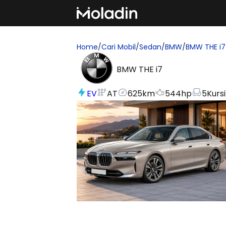
Home
/
Cari Mobil
/
Sedan
/
BMW
/
BMW THE i7
BMW THE i7
EV
AT
625
km
544
hp
5
Kursi