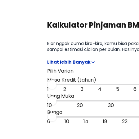
Kalkulator Pinjaman BM
Biar nggak cuma kira-kira, kamu bisa paka
sampai estimasi cicilan per bulan. Hasiln
budget, sebelum kamu lanjut ke promo at
Pilih Varian
Masa Kredit (tahun)
1
2
3
4
5
6
Uang Muka
10
20
30
Bunga
6
10
14
18
22