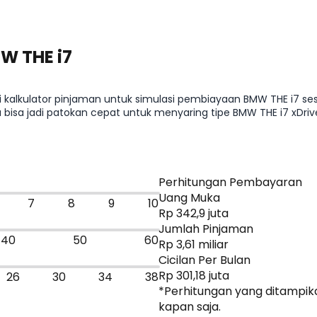
W THE i7
i kalkulator pinjaman untuk simulasi pembiayaan BMW THE i7 ses
ya bisa jadi patokan cepat untuk menyaring tipe BMW THE i7 xDr
au bandingkan dengan mobil sejenis.
Perhitungan Pembayaran
Uang Muka
7
8
9
10
Rp 342,9 juta
Jumlah Pinjaman
40
50
60
Rp 3,61 miliar
Cicilan Per Bulan
Rp 301,18 juta
26
30
34
38
*Perhitungan yang ditampika
kapan saja.