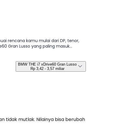
uai rencana kamu mulai dari DP, tenor,
ive60 Gran Lusso yang paling masuk
BMW THE i7 xDrive60 Gran Lusso
Rp 3,42 - 3,57 miliar
n tidak mutlak. Nilainya bisa berubah