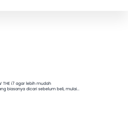
W THE i7 agar lebih mudah
g biasanya dicari sebelum beli, mulai
ian yang paling pas tanpa harus buka