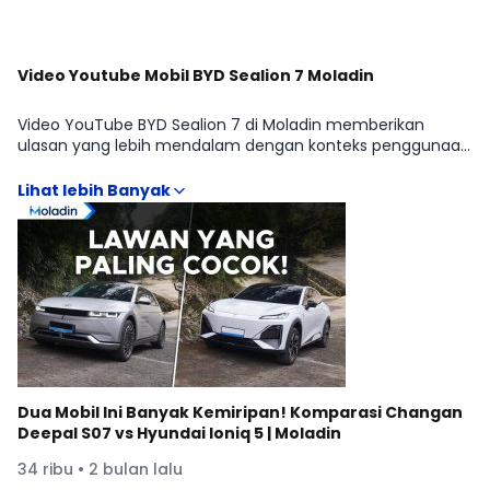
Video Youtube Mobil BYD Sealion 7 Moladin
Video YouTube BYD Sealion 7 di Moladin memberikan
ulasan yang lebih mendalam dengan konteks penggunaan
nyata, sehingga penilaian tidak hanya berdasarkan tabel
spesifikasi. Pembahasan biasanya mencakup ergonomi,
kenyamanan berkendara, respons mesin dan transmisi,
serta fitur keselamatan yang berpengaruh pada
pengalaman harian di segmen CROSSOVER. Insight
tambahan terkait kompromi dan value tiap BYD Sealion 7
Performance, BYD Sealion 7 Premium membantu
pemilihan varian yang lebih rasional, sekaligus melengkapi
informasi harga, spesifikasi, dan perbandingan dengan
mobil sekelas.
Dua Mobil Ini Banyak Kemiripan! Komparasi Changan
Deepal S07 vs Hyundai Ioniq 5 | Moladin
34 ribu • 2 bulan lalu