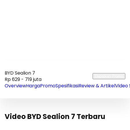
BYD Sealion 7
Dapatkan Promo
Rp 629 - 719 juta
Overview
Harga
Promo
Spesifikasi
Review & Artikel
Video 
Video BYD Sealion 7 Terbaru