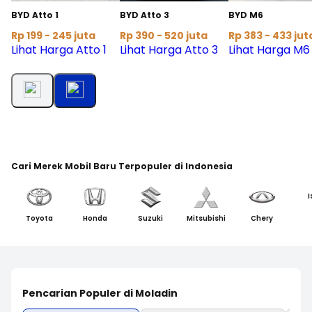
BYD Atto 1
BYD Atto 3
BYD M6
Rp 199 - 245 juta
Rp 390 - 520 juta
Rp 383 - 433 jut
Lihat Harga Atto 1
Lihat Harga Atto 3
Lihat Harga M6
Cari Merek Mobil Baru Terpopuler di Indonesia
I
Toyota
Honda
Suzuki
Mitsubishi
Chery
Pencarian Populer di Moladin