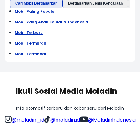
Cari Mobil Berdasarkan
Berdasarkan Jenis Kendaraan
Ber
Mobil Paling Populer
Mobil Yang Akan Keluar di Indonesia
Mobil Terbaru
Mobil Termurah
Mobil Termahal
Ikuti Sosial Media Moladin
Info otomotif terbaru dan kabar seru dari Moladin
@moladin_id
@moladin.id
@MoladinIndonesia