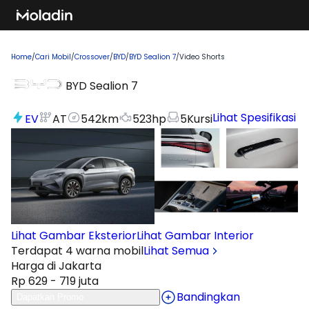
Home
/
Cari Mobil
/
Crossover
/
BYD
/
BYD Sealion 7
/
Video Shorts
BYD Sealion 7
Lihat Spesifikasi
EV
AT
542
km
523
hp
5
Kursi
Lihat Gambar Eksterior
Lihat Gambar Interior
Terdapat 4 warna mobil
Lihat Semua
Harga di Jakarta
Rp 629 - 719 juta
Bandingkan
Dapatkan Promo