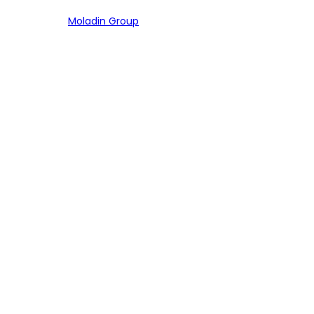
Bagian dari
Moladin Group
MENU UTAMA
Home
Cari Mobil
Pembiayaan
MoInspeksi
Artikel
MOBIL
Mobil Baru