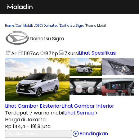
Home
/
Cari Mobil
/
LCGC
/
Daihatsu
/
Daihatsu Sigra
/
Promo Mobil
Daihatsu Sigra
Lihat Spesifikasi
AT
1197
cc
87
hp
7
Kursi
Lihat Gambar Eksterior
Lihat Gambar Interior
Terdapat 7 warna mobil
Lihat Semua
Harga di Jakarta
Rp 144,4 - 191,9 juta
Bandingkan
Dapatkan Promo