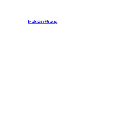
Bagian dari
Moladin Group
MENU UTAMA
Home
Cari Mobil
Pembiayaan
MoInspeksi
Artikel
MOBIL