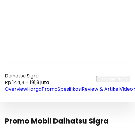
Daihatsu Sigra
Dapatkan Promo
Rp 144,4 - 191,9 juta
Overview
Harga
Promo
Spesifikasi
Review & Artikel
Video 
Promo Mobil Daihatsu Sigra