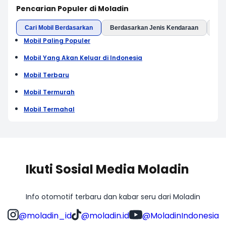
Pencarian Populer di Moladin
Cari Mobil Berdasarkan
Berdasarkan Jenis Kendaraan
Ber
Mobil Paling Populer
Mobil Yang Akan Keluar di Indonesia
Mobil Terbaru
Mobil Termurah
Mobil Termahal
Ikuti Sosial Media Moladin
Info otomotif terbaru dan kabar seru dari Moladin
@moladin_id
@moladin.id
@MoladinIndonesia