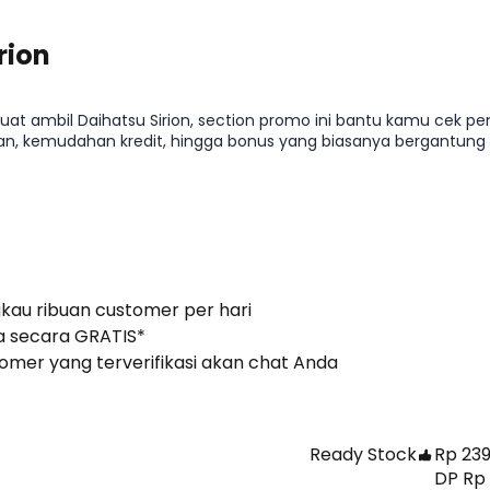
rion
at ambil Daihatsu Sirion, section promo ini bantu kamu cek pe
lian, kemudahan kredit, hingga bonus yang biasanya bergantung
efisien tanpa melewatkan peluang promo yang relevan di Agustu
gkau ribuan customer per hari
 secara GRATIS*
stomer yang terverifikasi akan chat Anda
Ready Stock
Rp 239
DP Rp 