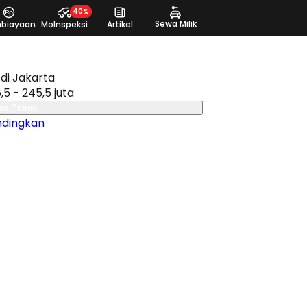
40%
Sewa Milik
biayaan
MoInspeksi
Artikel
di Jakarta
,5 - 245,5 juta
an Promo
ndingkan