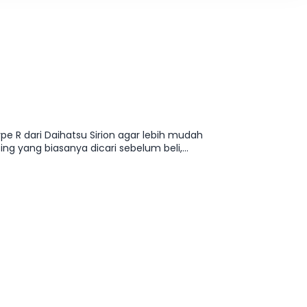
ype R dari Daihatsu Sirion agar lebih mudah
g yang biasanya dicari sebelum beli,
an varian yang paling pas tanpa harus