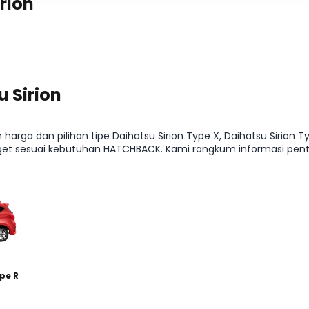
rion
 Sirion
harga dan pilihan tipe Daihatsu Sirion Type X, Daihatsu Sirion T
get sesuai kebutuhan HATCHBACK. Kami rangkum informasi pentin
arahan ke detail kredit dan cicilan, supaya kamu bisa menentuk
pe R