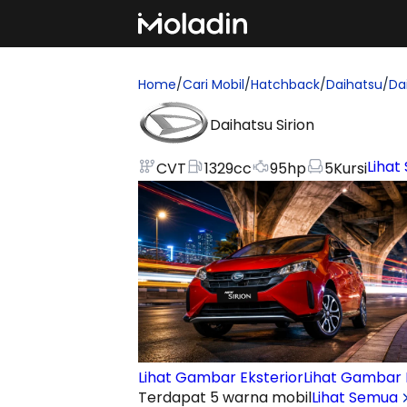
Home
/
Cari Mobil
/
Hatchback
/
Daihatsu
/
Da
Daihatsu Sirion
Lihat 
CVT
1329
cc
95
hp
5
Kursi
Lihat Gambar Eksterior
Lihat Gambar I
Terdapat 5 warna mobil
Lihat Semua