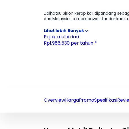
Ulasan
Moladin
Daihatsu Sirion kerap kali dipandang seb
dari Malaysia, ia membawa standar kualit
lokal. Pengemudi dimanjakan oleh fitur k
sangat halus. Kejeniusan sesungguhnya ter
"Sofa Mode" unik, di mana jok depan dap
Pajak mulai dari:
berkendaranya pun terasa asyik dan stabil,
Rp1,986,530 per tahun *
pilihan rasional bagi mereka yang mempr
Overview
Harga
Promo
Spesifikasi
Revie