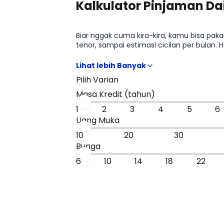
Kalkulator Pinjaman Dai
Biar nggak cuma kira-kira, kamu bisa paka
tenor, sampai estimasi cicilan per bulan. 
paling masuk budget, sebelum kamu lanju
Pilih Varian
Masa Kredit (tahun)
1
2
3
4
5
6
Uang Muka
10
20
30
Bunga
6
10
14
18
22