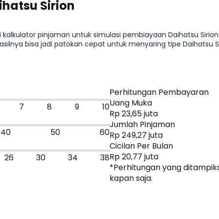
hatsu Sirion
i kalkulator pinjaman untuk simulasi pembiayaan Daihatsu Sirio
Hasilnya bisa jadi patokan cepat untuk menyaring tipe Daihatsu S
t ke promo atau bandingkan dengan mobil sejenis.
Perhitungan Pembayaran
Uang Muka
7
8
9
10
Rp 23,65 juta
Jumlah Pinjaman
40
50
60
Rp 249,27 juta
Cicilan Per Bulan
Rp 20,77 juta
26
30
34
38
*Perhitungan yang ditampika
kapan saja.
Dapatkan Promo