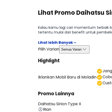
Lihat Promo Daihatsu Si
Kalau kamu lagi cari momentum terbaik bu
tertentu mulai dari benefit untuk pembe
begitu, kamu bisa ambil keputusan lebih 
Pilih Varian
Semua Varian
Highlight
⁠Jan
Coba
Iklankan Mobil Baru
di Moladin
⁠⁠Cu
Promo Lainnya
Daihatsu Sirion Type X
Rian