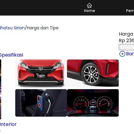
Home
Cari Mobil
Pem
ihatsu Sirion
/
Harga dan Tipe
Harga 
Rp 236
Dapatk
Ba
Spesifikasi
nterior