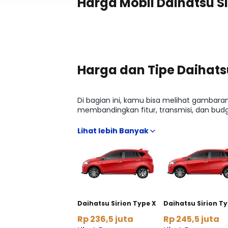
Harga Mobil Daihatsu Si
Harga dan Tipe Daihatsu
Di bagian ini, kamu bisa melihat gambaran 
membandingkan fitur, transmisi, dan bud
mulai dari estimasi harga terbaru hingga 
buka banyak sumber.
Daihatsu Sirion Type X
Daihatsu Sirion Ty
Rp 236,5 juta
Rp 245,5 juta