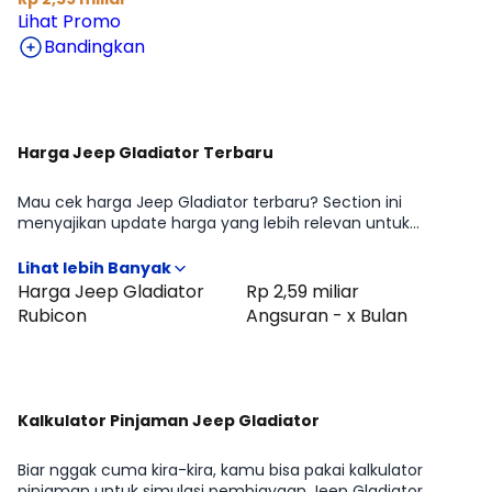
Lihat Promo
Bandingkan
Harga Jeep Gladiator Terbaru
Mau cek harga Jeep Gladiator terbaru? Section ini
menyajikan update harga yang lebih relevan untuk
pertimbangan beli di periode Agustus 2026, lengkap
dengan gambaran perbedaan harga antar tipe Jeep
Gladiator Rubicon. Cocok untuk kamu yang ingin cepat
Harga Jeep Gladiator
Rp 2,59 miliar
tahu positioning Jeep Gladiator di kelasnya sebelum lanjut
Rubicon
Angsuran - x Bulan
membandingkan fitur atau menghitung kemampuan
cicilan.
Kalkulator Pinjaman Jeep Gladiator
Biar nggak cuma kira-kira, kamu bisa pakai kalkulator
pinjaman untuk simulasi pembiayaan Jeep Gladiator