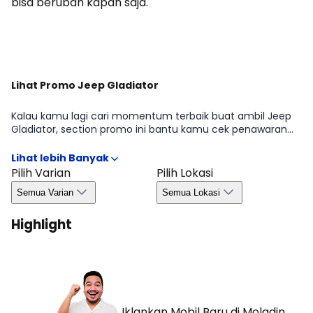
bisa berubah kapan saja.
Dapatkan Promo
Lihat Promo Jeep Gladiator
Kalau kamu lagi cari momentum terbaik buat ambil Jeep
Gladiator, section promo ini bantu kamu cek penawaran
yang sedang tersedia di periode tertentu mulai dari benefit
untuk pembelian, kemudahan kredit, hingga bonus yang
biasanya bergantung pada wilayah dan ketersediaan.
Pilih Varian
Pilih Lokasi
Dengan begitu, kamu bisa ambil keputusan lebih efisien
Semua Varian
Semua Lokasi
tanpa melewatkan peluang promo yang relevan di Agustus
2026.
Highlight
Iklankan Mobil Baru
di Moladin