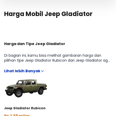
Harga Mobil Jeep Gladiator
Harga dan Tipe Jeep Gladiator
Di bagian ini, kamu bisa melihat gambaran harga dan
pilihan tipe Jeep Gladiator Rubicon dari Jeep Gladiator agar
lebih mudah membandingkan fitur, transmisi, dan budget
sesuai kebutuhan DOUBLE-CABIN. Kami rangkum informasi
penting yang biasanya dicari sebelum beli, mulai dari
estimasi harga terbaru hingga arahan ke detail kredit dan
cicilan, supaya kamu bisa menentukan varian yang paling
pas tanpa harus buka banyak sumber.
Jeep Gladiator Rubicon
Rp 2,59 miliar