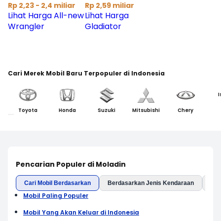
Rp 2,23 - 2,4 miliar
Rp 2,59 miliar
Lihat Harga All-new
Lihat Harga
Wrangler
Gladiator
Cari Merek Mobil Baru Terpopuler di Indonesia
I
Toyota
Honda
Suzuki
Mitsubishi
Chery
Pencarian Populer di Moladin
Cari Mobil Berdasarkan
Berdasarkan Jenis Kendaraan
Ber
Mobil Paling Populer
Mobil Yang Akan Keluar di Indonesia