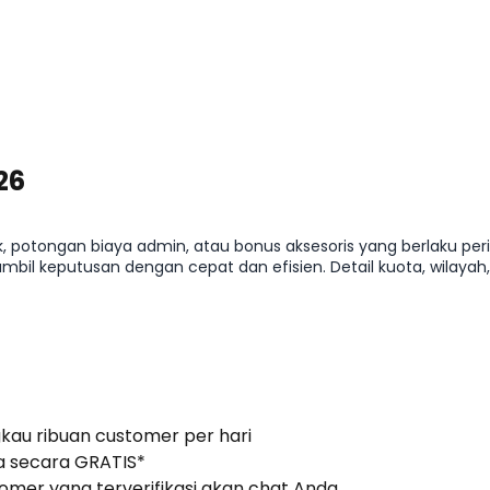
26
k, potongan biaya admin, atau bonus aksesoris yang berlaku pe
il keputusan dengan cepat dan efisien. Detail kuota, wilayah
gkau ribuan customer per hari
 secara GRATIS*
stomer yang terverifikasi akan chat Anda