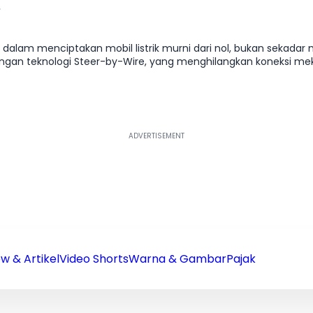
 dalam menciptakan mobil listrik murni dari nol, bukan sekadar 
engan teknologi Steer-by-Wire, yang menghilangkan koneksi mek
melaju sangat halus tanpa gejala menukik saat mengerem atau me
epan adalah sentuhan jenius yang menghangatkan kaki penump
. RZ menawarkan kemewahan yang berkelanjutan dengan mater
w & Artikel
Video Shorts
Warna & Gambar
Pajak