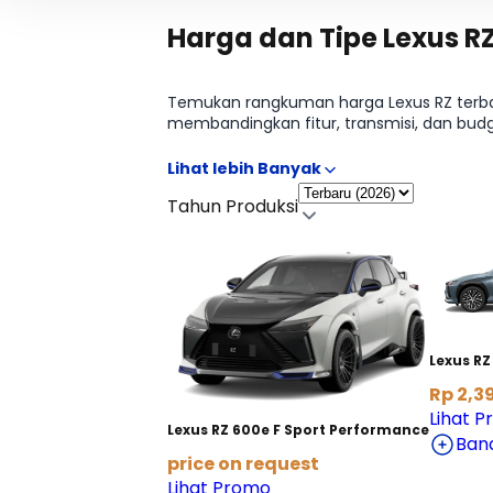
Harga dan Tipe Lexus R
Temukan rangkuman harga Lexus RZ terbar
membandingkan fitur, transmisi, dan budge
pas jadi lebih cepat. Butuh rincian tabel 
Tahun Produksi
Lexus RZ
Rp 2,39
Lihat 
Lexus RZ 600e F Sport Performance
Ban
price on request
Lihat Promo