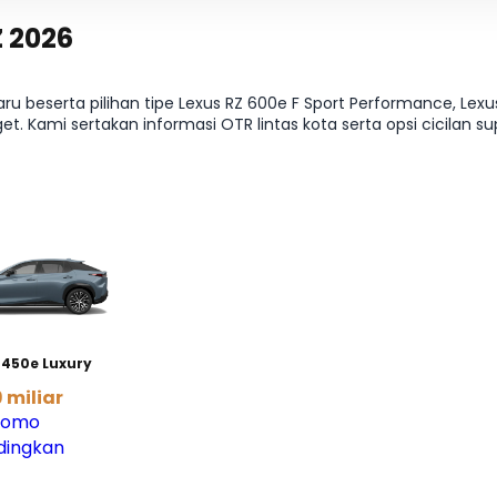
Z 2026
u beserta pilihan tipe Lexus RZ 600e F Sport Performance, Le
t. Kami sertakan informasi OTR lintas kota serta opsi cicilan su
per varian? Lanjut ke halaman Harga & Varian.
 450e Luxury
 miliar
Promo
dingkan