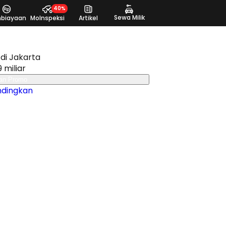
40%
Sewa Milik
biayaan
MoInspeksi
Artikel
di Jakarta
9 miliar
an Promo
ndingkan