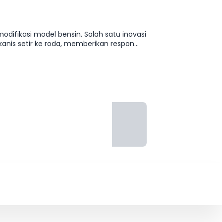
modifikasi model bensin. Salah satu inovasi
anis setir ke roda, memberikan respon
ndongak saat akselerasi. Fitur
ang seperti selimut tanpa memboroskan
ial ramah lingkungan namun tetap terasa