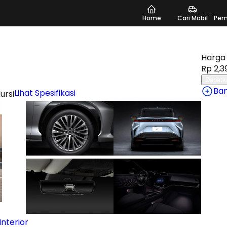
Home
Cari Mobil
Pem
Harga 
Rp 2,3
Dapatk
Ba
Lihat Spesifikasi
ursi
nterior