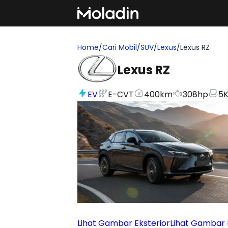
Home
/
Cari Mobil
/
SUV
/
Lexus
/
Lexus RZ
Lexus RZ
EV
E-CVT
400
km
308
hp
5
K
Lihat Gambar Eksterior
Lihat Gambar I