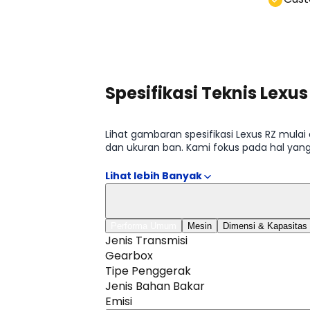
Lihat Semua Promo
Spesifikasi Teknis Lexus
Lihat gambaran spesifikasi Lexus RZ mulai 
dan ukuran ban. Kami fokus pada hal yan
tersedia di halaman Spesifikasi Lexus RZ.
Performa Umum
Mesin
Dimensi & Kapasitas
Jenis Transmisi
Gearbox
Tipe Penggerak
Jenis Bahan Bakar
Emisi