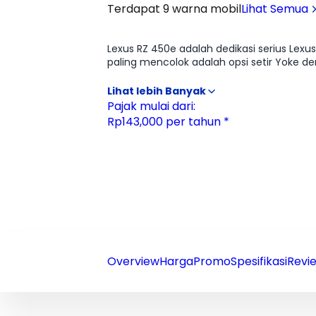
Terdapat 9 warna mobil
Lihat Semua
Ulasan
Moladin
Lexus RZ 450e adalah dedikasi serius Lexus
paling mencolok adalah opsi setir Yoke d
belok yang presisi dan nuansa futuristik. Sistem penggerak DIRECT4 secara cerdas menyeimbangkan distribusi tenaga ke roda depan dan belakang
dalam hitungan milidetik, membuat mobil 
pemanas kaki Radiant Heater di kabin d
Pajak mulai dari:
baterai untuk memanaskan seluruh kabin
Rp143,000 per tahun *
premium.
Overview
Harga
Promo
Spesifikasi
Revie