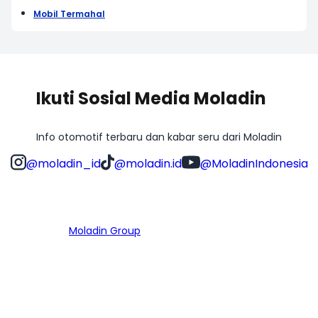
Mobil Termahal
Ikuti Sosial Media Moladin
Info otomotif terbaru dan kabar seru dari Moladin
@moladin_id
@moladin.id
@MoladinIndonesia
Bagian dari
Moladin Group
MENU UTAMA
Home