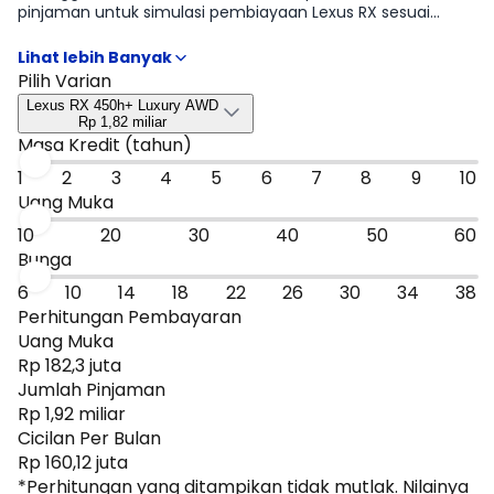
pinjaman untuk simulasi pembiayaan Lexus RX sesuai
rencana kamu mulai dari DP, tenor, sampai estimasi cicilan
per bulan. Hasilnya bisa jadi patokan cepat untuk
menyaring tipe Lexus RX 450h+ Luxury AWD, Lexus RX 500h
Pilih Varian
F Sport+ AWD, Lexus RX 350h Luxury yang paling masuk
Lexus RX 450h+ Luxury AWD
budget, sebelum kamu lanjut ke promo atau bandingkan
Rp 1,82 miliar
dengan mobil sejenis.
Masa Kredit (tahun)
1
2
3
4
5
6
7
8
9
10
Uang Muka
10
20
30
40
50
60
Bunga
6
10
14
18
22
26
30
34
38
Perhitungan Pembayaran
Uang Muka
Rp 182,3 juta
Jumlah Pinjaman
Rp 1,92 miliar
Cicilan Per Bulan
Rp 160,12 juta
*Perhitungan yang ditampikan tidak mutlak. Nilainya