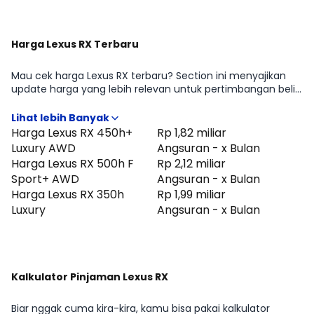
Harga Lexus RX Terbaru
Mau cek harga Lexus RX terbaru? Section ini menyajikan
update harga yang lebih relevan untuk pertimbangan beli
di periode Agustus 2026, lengkap dengan gambaran
perbedaan harga antar tipe Lexus RX 450h+ Luxury AWD,
Lexus RX 500h F Sport+ AWD, Lexus RX 350h Luxury. Cocok
Harga Lexus RX 450h+
Rp 1,82 miliar
untuk kamu yang ingin cepat tahu positioning Lexus RX di
Luxury AWD
Angsuran - x Bulan
kelasnya sebelum lanjut membandingkan fitur atau
Harga Lexus RX 500h F
Rp 2,12 miliar
menghitung kemampuan cicilan.
Sport+ AWD
Angsuran - x Bulan
Harga Lexus RX 350h
Rp 1,99 miliar
Luxury
Angsuran - x Bulan
Kalkulator Pinjaman Lexus RX
Biar nggak cuma kira-kira, kamu bisa pakai kalkulator