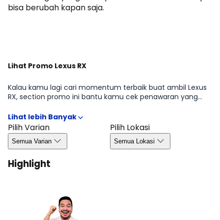
bisa berubah kapan saja.
Dapatkan Promo
Lihat Promo Lexus RX
Kalau kamu lagi cari momentum terbaik buat ambil Lexus
RX, section promo ini bantu kamu cek penawaran yang
sedang tersedia di periode tertentu mulai dari benefit
untuk pembelian, kemudahan kredit, hingga bonus yang
biasanya bergantung pada wilayah dan ketersediaan.
Pilih Varian
Pilih Lokasi
Dengan begitu, kamu bisa ambil keputusan lebih efisien
Semua Varian
Semua Lokasi
tanpa melewatkan peluang promo yang relevan di Agustus
2026.
Highlight