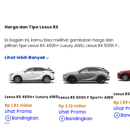
Harga dan Tipe Lexus RX
Di bagian ini, kamu bisa melihat gambaran harga dan
pilihan tipe Lexus RX 450h+ Luxury AWD, Lexus RX 500h F
Sport+ AWD, Lexus RX 350h Luxury dari Lexus RX agar lebih
mudah membandingkan fitur, transmisi, dan budget
sesuai kebutuhan SUV. Kami rangkum informasi penting
yang biasanya dicari sebelum beli, mulai dari estimasi
harga terbaru hingga arahan ke detail kredit dan cicilan,
supaya kamu bisa menentukan varian yang paling pas
tanpa harus buka banyak sumber.
Lexus RX
Lexus RX 450h+ Luxury AWD
Lexus RX 500h F Sport+ AWD
Rp 1,99 
Rp 1,82 miliar
Rp 2,12 miliar
Lihat 
Lihat Promo
Lihat Promo
Ban
Bandingkan
Bandingkan