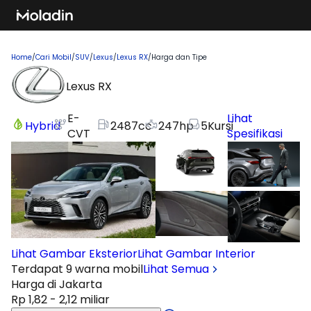
Home
/
Cari Mobil
/
SUV
/
Lexus
/
Lexus RX
/
Harga dan Tipe
Lexus RX
E-
Lihat
Hybrid
2487
cc
247
hp
5
Kursi
CVT
Spesifikasi
Lihat Gambar Eksterior
Lihat Gambar Interior
Terdapat 9 warna mobil
Lihat Semua
Harga di Jakarta
Rp 1,82 - 2,12 miliar