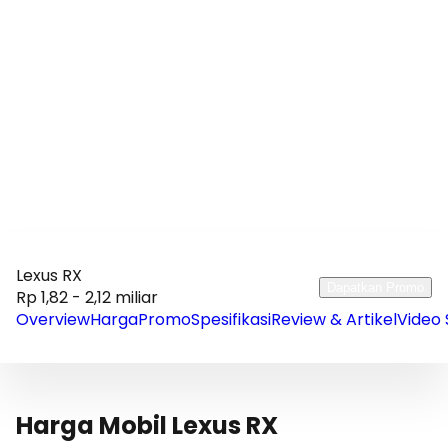
Lexus RX
Dapatkan Promo
Rp 1,82 - 2,12 miliar
Overview
Harga
Promo
Spesifikasi
Review & Artikel
Video 
Harga Mobil Lexus RX