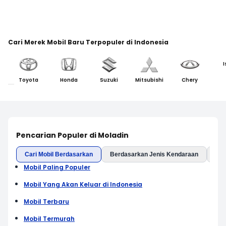
Cari Merek Mobil Baru Terpopuler di Indonesia
I
Toyota
Honda
Suzuki
Mitsubishi
Chery
Pencarian Populer di Moladin
Cari Mobil Berdasarkan
Berdasarkan Jenis Kendaraan
Ber
Mobil Paling Populer
Mobil Yang Akan Keluar di Indonesia
Mobil Terbaru
Mobil Termurah