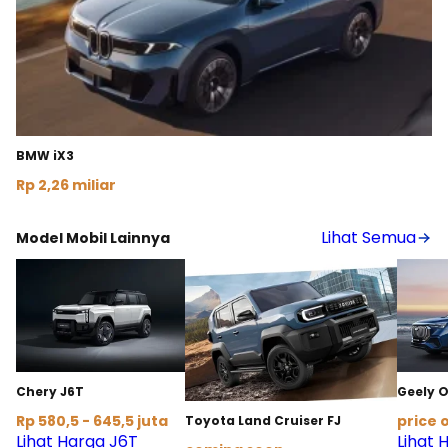
BMW iX3
Rp 2,26 miliar
Lihat Detail
Lihat Semua
Model Mobil Lainnya
Chery J6T
Geely 
Rp 580,5 - 645,5 juta
price 
Toyota Land Cruiser FJ
Lihat Harga J6T
Lihat