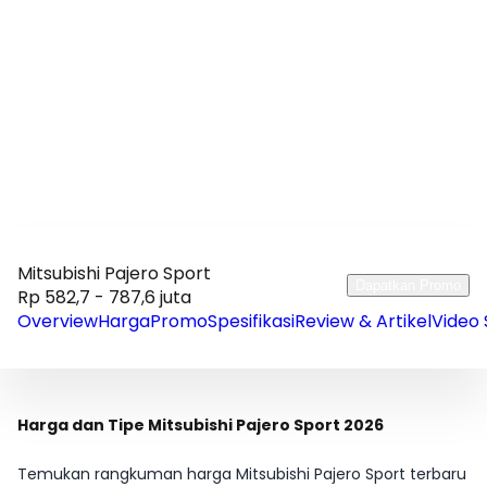
Mitsubishi Pajero Sport
Dapatkan Promo
Rp 582,7 - 787,6 juta
Overview
Harga
Promo
Spesifikasi
Review & Artikel
Video 
Harga dan Tipe Mitsubishi Pajero Sport 2026
Temukan rangkuman harga Mitsubishi Pajero Sport terbaru