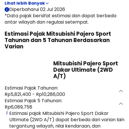
kendaraan. Pada halaman ini, Moladin menyajikan estimasi
pajak tahunan dan pajak 5 tahunan Mitsubishi Pajero Sport
Diperbaharui 02 Jul 2026
untuk membantu memperkirakan biaya kepemilikan
*Data pajak bersifat estimasi dan dapat berbeda
sebelum membeli mobil.
antar wilayah dan regulasi setempat.
Estimasi Pajak Mitsubishi Pajero Sport
Tahunan dan 5 Tahunan Berdasarkan
Varian
Mitsubishi Pajero Sport
Dakar Ultimate (2WD
A/T)
Estimasi Pajak Tahunan:
Rp5,821,400 - Rp10,286,000
Estimasi Pajak 5 Tahunan:
Rp6,089,758
Estimasi pajak Mitsubishi Pajero Sport Dakar
Ultimate (2WD A/T) dapat berbeda dari varian lain
tergantung wilayah, nilai kendaraan, dan