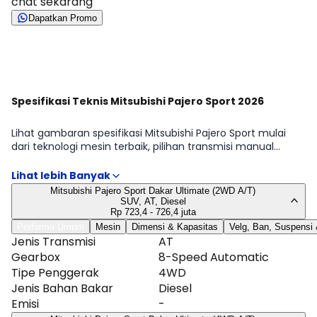
chat sekarang
Dapatkan Promo
Lihat Semua Promo
Spesifikasi Teknis Mitsubishi Pajero Sport 2026
Lihat gambaran spesifikasi Mitsubishi Pajero Sport mulai
dari teknologi mesin terbaik, pilihan transmisi manual
maupun automatic, hingga detail dimensi, tangki, dan
ukuran ban. Kami fokus pada hal yang memengaruhi
penggunaan sehari-hari: efisiensi, kemudahan manuver,
Mitsubishi Pajero Sport Dakar Ultimate (2WD A/T)
dan perawatan. Tabel lengkap tersedia di halaman
SUV, AT, Diesel
Spesifikasi Mitsubishi Pajero Sport.
Rp 723,4 - 726,4 juta
Performa Umum
Mesin
Dimensi & Kapasitas
Velg, Ban, Suspensi
Jenis Transmisi
AT
Gearbox
8-Speed Automatic
Tipe Penggerak
4WD
Jenis Bahan Bakar
Diesel
Emisi
-