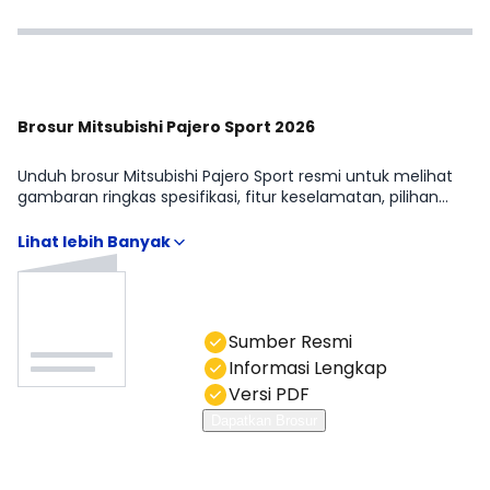
Brosur Mitsubishi Pajero Sport 2026
Unduh brosur Mitsubishi Pajero Sport resmi untuk melihat
gambaran ringkas spesifikasi, fitur keselamatan, pilihan
warna, dan detail varian. Brosur memudahkan kamu
memahami perbedaan Mitsubishi Pajero Sport Dakar
Ultimate (2WD A/T), Mitsubishi Pajero Sport Dakar Ultimate
(4WD A/T), Mitsubishi Pajero Sport Dakar (2WD A/T),
Mitsubishi Pajero Sport Exceed (2WD A/T), Mitsubishi Pajero
Sport Exceed (2WD M/T), Mitsubishi Pajero Sport GLX (4WD
Sumber Resmi
M/T) tanpa menebak-nebak. Anda bisa hubungi kami di
kolom chat.
Informasi Lengkap
Versi PDF
Dapatkan Brosur