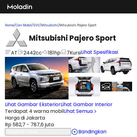
Home
/
Cari Mobil
/
SUV
/
Mitsubishi
/
Mitsubishi Pajero Sport
Mitsubishi Pajero Sport
Lihat Spesifikasi
AT
2442
cc
181
hp
7
Kursi
Lihat Gambar Eksterior
Lihat Gambar Interior
Terdapat 4 warna mobil
Lihat Semua
Harga di Jakarta
Rp 582,7 - 787,6 juta
Bandingkan
Dapatkan Promo