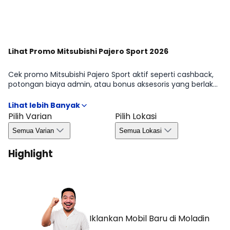
Lihat Promo Mitsubishi Pajero Sport 2026
Cek promo Mitsubishi Pajero Sport aktif seperti cashback,
potongan biaya admin, atau bonus aksesoris yang berlaku
periode tertentu. Kami merangkum syarat & ketentuan
penting agar kamu bisa mengambil keputusan dengan
cepat dan efisien. Detail kuota, wilayah, dan masa berlaku
Pilih Varian
Pilih Lokasi
tersedia di halaman Promo Mitsubishi Pajero Sport 2026.
Semua Varian
Semua Lokasi
Highlight
Iklankan Mobil Baru
di Moladin