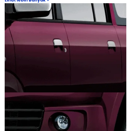
roof rail, hingga ukuran velg dan ground clearance dapat
memberikan gambaran karakter Suzuki APV Arena di
segmen MPV apakah lebih cocok untuk harian di kota,
keluarga, atau kebutuhan perjalanan jarak jauh. Informasi
visual ini juga membantu melihat pembeda antar Suzuki
APV Arena Blind Van, Suzuki APV Arena GL MT, Suzuki APV
Arena GE MT, Suzuki APV Arena SGX MT, Suzuki APV Arena
GX MT secara lebih jelas.