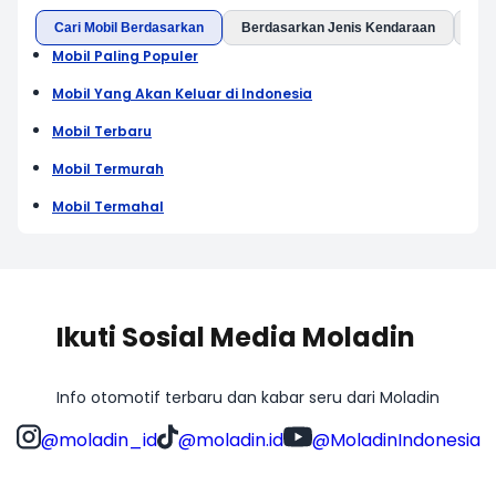
Cari Mobil Berdasarkan
Berdasarkan Jenis Kendaraan
Ber
Mobil Paling Populer
Mobil Yang Akan Keluar di Indonesia
Mobil Terbaru
Mobil Termurah
Mobil Termahal
Ikuti Sosial Media Moladin
Info otomotif terbaru dan kabar seru dari Moladin
@moladin_id
@moladin.id
@MoladinIndonesia