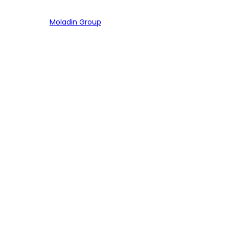
Bagian dari
Moladin Group
MENU UTAMA
Home
Cari Mobil
Pembiayaan
MoInspeksi
Artikel
MOBIL
Mobil Baru