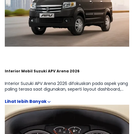
Interior Mobil Suzuki APV Arena 2026
Interior Suzuki APV Arena 2026 difokuskan pada aspek yang
paling terasa saat digunakan, seperti layout dashboard,
posisi duduk, visibilitas, ruang kaki, serta konfigurasi kursi
yang relevan untuk kebutuhan MPV. Galeri interior juga
membantu menilai kualitas material, desain head unit, fitur
konektivitas, hingga ruang penyimpanan yang sering
menentukan kepraktisan harian. Perbandingan visual antar
Suzuki APV Arena Blind Van, Suzuki APV Arena GL MT, Suzuki
APV Arena GE MT, Suzuki APV Arena SGX MT, Suzuki APV