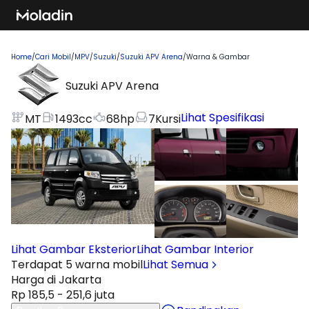
Home
/
Cari Mobil
/
MPV
/
Suzuki
/
Suzuki APV Arena
/
Warna & Gambar
Suzuki APV Arena
Lihat Spesifikasi
MT
1493
cc
68
hp
7
Kursi
Lihat Gambar Eksterior
Lihat Gambar Interior
Terdapat 5 warna mobil
Lihat Semua
Harga di Jakarta
Rp 185,5 - 251,6 juta