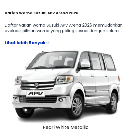
Varian Warna Suzuki APV Arena 2026
Daftar varian warna Suzuki APV Arena 2026 memudahkan
evaluasi pilihan warna yang paling sesuai dengan selera
dan kebutuhan MPV. Perbedaan tone warna, finishing, serta
tampilan di kondisi pencahayaan yang berbeda biasanya
memengaruhi kesan mobil secara keseluruhan, termasuk
kesan sporty, elegan, atau family-oriented. Referensi ini
membantu menyaring opsi warna sejak awal, terutama
saat membandingkan Suzuki APV Arena Blind Van, Suzuki
APV Arena GL MT, Suzuki APV Arena GE MT, Suzuki APV Arena
SGX MT, Suzuki APV Arena GX MT yang terkadang memiliki
ketersediaan warna berbeda.
Pearl White Metallic