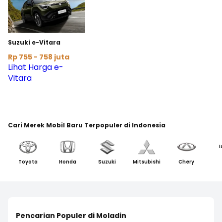
Suzuki e-Vitara
Rp 755 - 758 juta
Lihat Harga e-
Vitara
Cari Merek Mobil Baru Terpopuler di Indonesia
I
Toyota
Honda
Suzuki
Mitsubishi
Chery
Pencarian Populer di Moladin