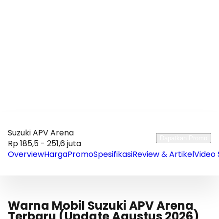
Suzuki APV Arena
Dapatkan Promo
Rp 185,5 - 251,6 juta
Overview
Harga
Promo
Spesifikasi
Review & Artikel
Video 
Warna Mobil Suzuki APV Arena
Terbaru (Update Agustus 2026)