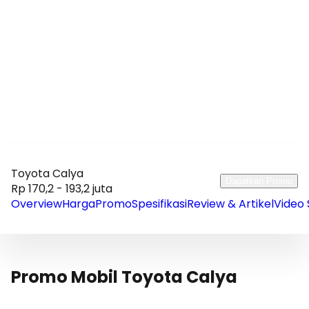
Toyota Calya
Dapatkan Promo
Rp 170,2 - 193,2 juta
Overview
Harga
Promo
Spesifikasi
Review & Artikel
Video 
Promo Mobil Toyota Calya