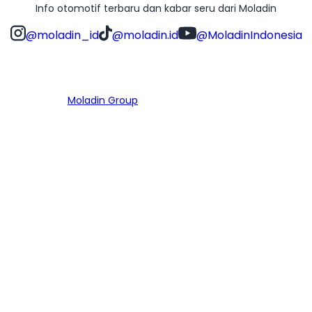
Info otomotif terbaru dan kabar seru dari Moladin
@moladin_id
@moladin.id
@MoladinIndonesia
Bagian dari
Moladin Group
MENU UTAMA
Home
Cari Mobil
Pembiayaan
MoInspeksi
Artikel