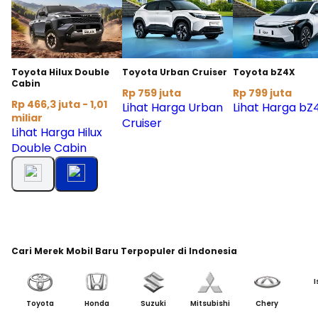
Toyota Hilux Double
Toyota Urban Cruiser
Toyota bZ4X
Cabin
Rp 759 juta
Rp 799 juta
Rp 466,3 juta - 1,01
Lihat Harga Urban
Lihat Harga bZ
miliar
Cruiser
Lihat Harga Hilux
Double Cabin
Cari Merek Mobil Baru Terpopuler di Indonesia
I
Toyota
Honda
Suzuki
Mitsubishi
Chery