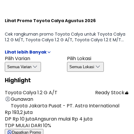
Lihat Promo Toyota Calya Agustus 2026
Cek rangkuman promo Toyota Calya untuk Toyota Calya
1.2 G M/T, Toyota Calya 1.2 G A/T, Toyota Calya 1.2 E M/T
STD, Toyota Calya 1.2 E M/T periode Agustus 2026, supaya
kamu nggak ketinggalan info penting sebelum ambil
keputusan. Mulai dari benefit yang biasanya ditawarkan,
Pilih Varian
Pilih Lokasi
syarat umum, hingga hal yang perlu kamu perhatikan
Semua Varian
Semua Lokasi
seperti ketersediaan unit dan ketentuan area, jadi proses
memilih varian terasa lebih aman dan efisien.
Highlight
Toyota Calya 1.2 G A/T
Ready Stock
Gunawan
Toyota Jakarta Pusat - PT. Astra International
Rp 193,2 juta
DP Rp 10 juta
Angsuran mulai Rp 4 juta
TDP MULAI DARI 10%
Dapatkan Promo