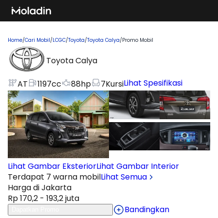
Home
/
Cari Mobil
/
LCGC
/
Toyota
/
Toyota Calya
/
Promo Mobil
Toyota Calya
Lihat Spesifikasi
AT
1197
cc
88
hp
7
Kursi
Lihat Gambar Eksterior
Lihat Gambar Interior
Terdapat 7 warna mobil
Lihat Semua
Harga di Jakarta
Rp 170,2 - 193,2 juta
Bandingkan
Dapatkan Promo