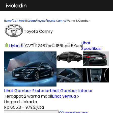
Home
/
Cari Mobil
/
Sedan
/
Toyota
/
Toyota Camry
/
Warna & Gambar
Toyota Camry
Lihat
Hybrid
CVT
2487
cc
186
hp
5
Kursi
Spesifikasi
Lihat Gambar Eksterior
Lihat Gambar Interior
Terdapat 2 warna mobil
Lihat Semua
Harga di Jakarta
Rp 855,8 - 979,2 juta