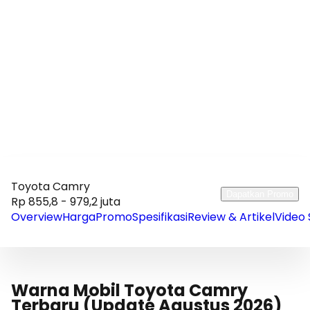
mencari prestige, kenyamanan total, dan efisiensi masa
depan.
Toyota Camry
Dapatkan Promo
Rp 855,8 - 979,2 juta
Overview
Harga
Promo
Spesifikasi
Review & Artikel
Video 
Warna Mobil Toyota Camry
Terbaru (Update Agustus 2026)