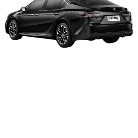
memberikan gambaran karakter Toyota Camry di segmen
SEDAN apakah lebih cocok untuk harian di kota, keluarga,
atau kebutuhan perjalanan jarak jauh. Informasi visual ini
juga membantu melihat pembeda antar Toyota Camry
2.5 V, Toyota Camry 2.5 HEV secara lebih jelas.