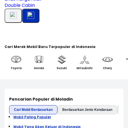
Double Cabin
Cari Merek Mobil Baru Terpopuler di Indonesia
I
Toyota
Honda
Suzuki
Mitsubishi
Chery
Pencarian Populer di Moladin
Cari Mobil Berdasarkan
Berdasarkan Jenis Kendaraan
Ber
Mobil Paling Populer
Mobil Yang Akan Keluar di Indonesia