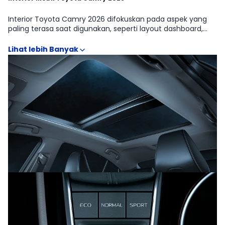
Interior Toyota Camry 2026 difokuskan pada aspek yang
paling terasa saat digunakan, seperti layout dashboard,
posisi duduk, visibilitas, ruang kaki, serta konfigurasi kursi
yang relevan untuk kebutuhan SEDAN. Galeri interior juga
membantu menilai kualitas material, desain head unit, fitur
konektivitas, hingga ruang penyimpanan yang sering
menentukan kepraktisan harian. Perbandingan visual antar
Toyota Camry 2.5 V, Toyota Camry 2.5 HEV memudahkan
identifikasi perbedaan fitur kenyamanan dan kelengkapan
kabin sebelum memilih varian.