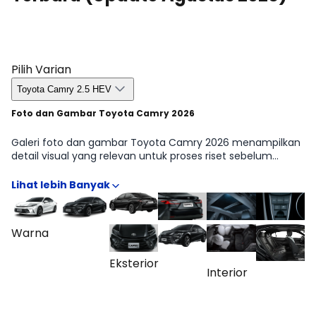
Pilih Varian
Toyota Camry 2.5 HEV
Foto dan Gambar Toyota Camry 2026
Galeri foto dan gambar Toyota Camry 2026 menampilkan
detail visual yang relevan untuk proses riset sebelum
pembelian, mulai dari sudut eksterior, tampilan kabin,
hingga elemen kecil yang sering jadi pertimbangan seperti
desain lampu, velg, dan garis bodi. Kumpulan gambar juga
membantu melihat proporsi dan karakter desain Toyota
Camry secara lebih realistis, sehingga penilaian tidak
Warna
hanya bergantung pada spesifikasi di atas kertas. Galeri ini
melengkapi informasi harga, fitur, dan perbandingan varian
Eksterior
Toyota Camry 2.5 V, Toyota Camry 2.5 HEV agar keputusan
Interior
dapat dibuat lebih terukur.