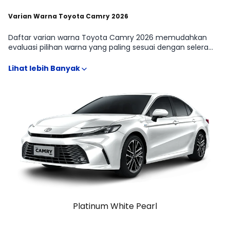
Varian Warna Toyota Camry 2026
Daftar varian warna Toyota Camry 2026 memudahkan
evaluasi pilihan warna yang paling sesuai dengan selera
dan kebutuhan SEDAN. Perbedaan tone warna, finishing,
serta tampilan di kondisi pencahayaan yang berbeda
biasanya memengaruhi kesan mobil secara keseluruhan,
termasuk kesan sporty, elegan, atau family-oriented.
Referensi ini membantu menyaring opsi warna sejak awal,
terutama saat membandingkan Toyota Camry 2.5 V,
Toyota Camry 2.5 HEV yang terkadang memiliki
ketersediaan warna berbeda.
Platinum White Pearl