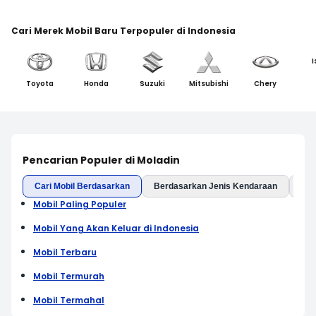
Cari Merek Mobil Baru Terpopuler di Indonesia
I
Toyota
Honda
Suzuki
Mitsubishi
Chery
Pencarian Populer di Moladin
Cari Mobil Berdasarkan
Berdasarkan Jenis Kendaraan
Ber
Mobil Paling Populer
Mobil Yang Akan Keluar di Indonesia
Mobil Terbaru
Mobil Termurah
Mobil Termahal