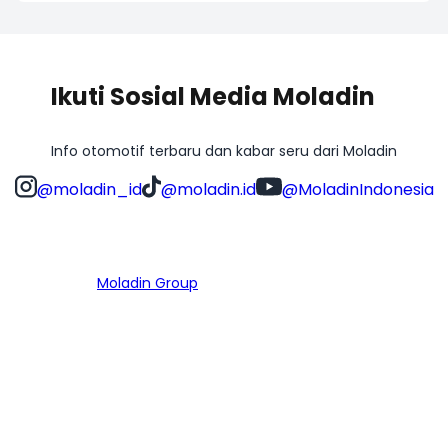
Ikuti Sosial Media Moladin
Info otomotif terbaru dan kabar seru dari Moladin
@moladin_id
@moladin.id
@MoladinIndonesia
Bagian dari
Moladin Group
MENU UTAMA
Home
Cari Mobil