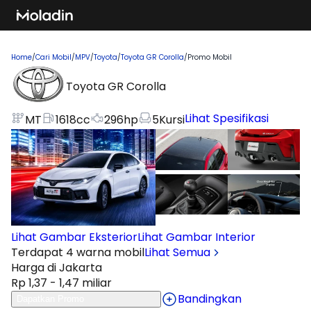
Home
/
Cari Mobil
/
MPV
/
Toyota
/
Toyota GR Corolla
/
Promo Mobil
Toyota GR Corolla
Lihat Spesifikasi
MT
1618
cc
296
hp
5
Kursi
Lihat Gambar Eksterior
Lihat Gambar Interior
Terdapat 4 warna mobil
Lihat Semua
Harga di Jakarta
Rp 1,37 - 1,47 miliar
Bandingkan
Dapatkan Promo