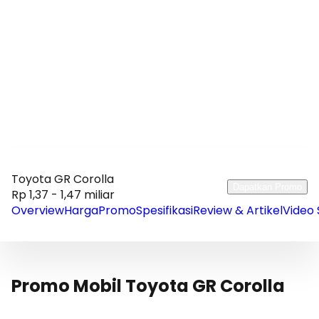
Toyota GR Corolla
Dapatkan Promo
Rp 1,37 - 1,47 miliar
Overview
Harga
Promo
Spesifikasi
Review & Artikel
Video 
Promo Mobil Toyota GR Corolla