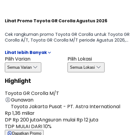
Lihat Promo Toyota GR Corolla Agustus 2026
Cek rangkuman promo Toyota GR Corolla untuk Toyota GR
Corolla A/T, Toyota GR Corolla M/T periode Agustus 2026,
supaya kamu nggak ketinggalan info penting sebelum
ambil keputusan. Mulai dari benefit yang biasanya
ditawarkan, syarat umum, hingga hal yang perlu kamu
Pilih Varian
Pilih Lokasi
perhatikan seperti ketersediaan unit dan ketentuan area,
Semua Varian
Semua Lokasi
jadi proses memilih varian terasa lebih aman dan efisien.
Highlight
Toyota GR Corolla M/T
Gunawan
Toyota Jakarta Pusat - PT. Astra International
Rp 1,36 miliar
DP Rp 200 juta
Angsuran mulai Rp 12 juta
TDP MULAI DARI 10%
Dapatkan Promo