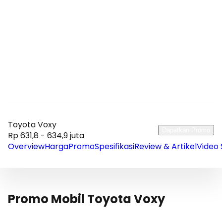
Toyota Voxy
Dapatkan Promo
Rp 631,8 - 634,9 juta
Overview
Harga
Promo
Spesifikasi
Review & Artikel
Video 
Promo Mobil Toyota Voxy