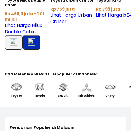
Toyota Hilux Double
Toyota Urban Cruiser
Toyota bZ4X
Cabin
Rp 759 juta
Rp 799 juta
Rp 466,3 juta - 1,01
Lihat Harga Urban
Lihat Harga bZ
miliar
Cruiser
Lihat Harga Hilux
Double Cabin
Cari Merek Mobil Baru Terpopuler di Indonesia
I
Toyota
Honda
Suzuki
Mitsubishi
Chery
Pencarian Populer di Moladin