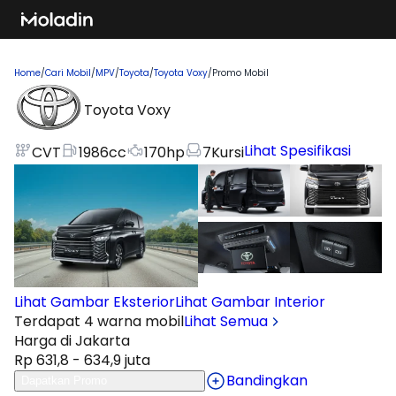
Home
/
Cari Mobil
/
MPV
/
Toyota
/
Toyota Voxy
/
Promo Mobil
Toyota Voxy
Lihat Spesifikasi
CVT
1986
cc
170
hp
7
Kursi
Lihat Gambar Eksterior
Lihat Gambar Interior
Terdapat 4 warna mobil
Lihat Semua
Harga di Jakarta
Rp 631,8 - 634,9 juta
Bandingkan
Dapatkan Promo