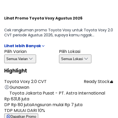
Lihat Promo Toyota Voxy Agustus 2026
Cek rangkuman promo Toyota Voxy untuk Toyota Voxy 2.0
CVT periode Agustus 2026, supaya kamu nggak
ketinggalan info penting sebelum ambil keputusan. Mulai
dari benefit yang biasanya ditawarkan, syarat umum,
hingga hal yang perlu kamu perhatikan seperti
Pilih Varian
Pilih Lokasi
ketersediaan unit dan ketentuan area, jadi proses memilih
Semua Varian
Semua Lokasi
varian terasa lebih aman dan efisien.
Highlight
Toyota Voxy 2.0 CVT
Ready Stock
Gunawan
Toyota Jakarta Pusat - PT. Astra International
Rp 631,8 juta
DP Rp 80 juta
Angsuran mulai Rp 7 juta
TDP MULAI DARI 10%
Dapatkan Promo