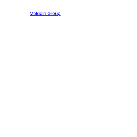
Bagian dari
Moladin Group
MENU UTAMA
Home
Cari Mobil
Pembiayaan
MoInspeksi
Artikel
MOBIL
Mobil Baru