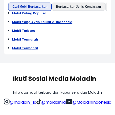
Cari Mobil Berdasarkan
Berdasarkan Jenis Kendaraan
Ber
Mobil Paling Populer
Mobil Yang Akan Keluar di Indonesia
Mobil Terbaru
Mobil Termurah
Mobil Termahal
Ikuti Sosial Media Moladin
Info otomotif terbaru dan kabar seru dari Moladin
@moladin_id
@moladin.id
@MoladinIndonesia