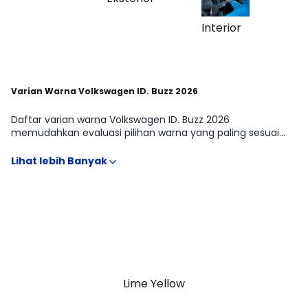
agar keputusan dapat dibuat lebih terukur.
Interior
Varian Warna Volkswagen ID. Buzz 2026
Daftar varian warna Volkswagen ID. Buzz 2026
memudahkan evaluasi pilihan warna yang paling sesuai
dengan selera dan kebutuhan VAN. Perbedaan tone warna,
finishing, serta tampilan di kondisi pencahayaan yang
berbeda biasanya memengaruhi kesan mobil secara
keseluruhan, termasuk kesan sporty, elegan, atau family-
oriented. Referensi ini membantu menyaring opsi warna
sejak awal, terutama saat membandingkan Volkswagen ID.
Buzz LWB (Long Wheelbase), Volkswagen ID. Buzz NWB
(Normal Wheelbase) yang terkadang memiliki
ketersediaan warna berbeda.
Lime Yellow