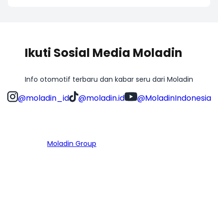
Ikuti Sosial Media Moladin
Info otomotif terbaru dan kabar seru dari Moladin
@moladin_id
@moladin.id
@MoladinIndonesia
Bagian dari
Moladin Group
MENU UTAMA
Home
Cari Mobil