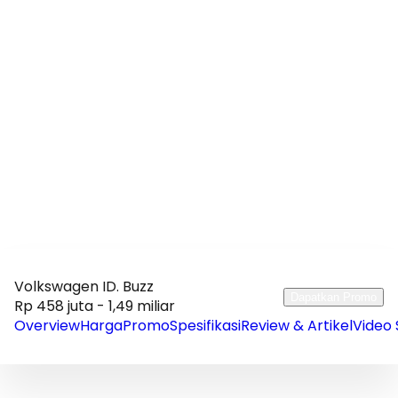
Volkswagen ID. Buzz
Dapatkan Promo
Rp 458 juta - 1,49 miliar
Overview
Harga
Promo
Spesifikasi
Review & Artikel
Video 