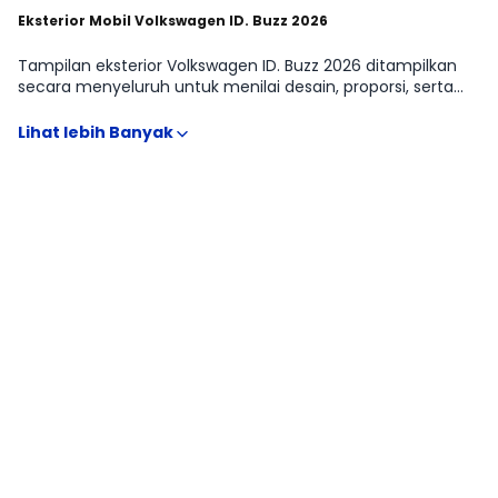
Eksterior Mobil Volkswagen ID. Buzz 2026
Tampilan eksterior Volkswagen ID. Buzz 2026 ditampilkan
secara menyeluruh untuk menilai desain, proporsi, serta
fitur eksterior yang memengaruhi fungsi dan kenyamanan
penggunaan. Detail seperti desain grille, lampu utama, DRL,
roof rail, hingga ukuran velg dan ground clearance dapat
memberikan gambaran karakter Volkswagen ID. Buzz di
segmen VAN apakah lebih cocok untuk harian di kota,
keluarga, atau kebutuhan perjalanan jarak jauh. Informasi
visual ini juga membantu melihat pembeda antar
Volkswagen ID. Buzz LWB (Long Wheelbase), Volkswagen ID.
Buzz NWB (Normal Wheelbase) secara lebih jelas.