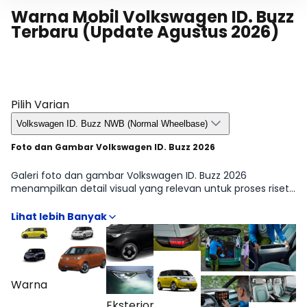
Warna Mobil Volkswagen ID. Buzz
Terbaru (Update Agustus 2026)
Pilih Varian
Volkswagen ID. Buzz NWB (Normal Wheelbase)
Foto dan Gambar Volkswagen ID. Buzz 2026
Galeri foto dan gambar Volkswagen ID. Buzz 2026
menampilkan detail visual yang relevan untuk proses riset
sebelum pembelian, mulai dari sudut eksterior, tampilan
kabin, hingga elemen kecil yang sering jadi pertimbangan
seperti desain lampu, velg, dan garis bodi. Kumpulan
gambar juga membantu melihat proporsi dan karakter
desain Volkswagen ID. Buzz secara lebih realistis, sehingga
penilaian tidak hanya bergantung pada spesifikasi di atas
kertas. Galeri ini melengkapi informasi harga, fitur, dan
Warna
perbandingan varian Volkswagen ID. Buzz LWB (Long
Eksterior
Wheelbase), Volkswagen ID. Buzz NWB (Normal Wheelbase)