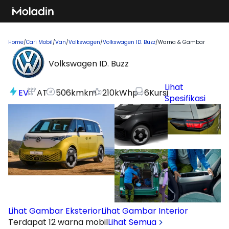
Home
/
Cari Mobil
/
Van
/
Volkswagen
/
Volkswagen ID. Buzz
/
Warna & Gambar
Volkswagen ID. Buzz
Lihat
EV
AT
506km
km
210kW
hp
6
Kursi
Spesifikasi
Lihat Gambar Eksterior
Lihat Gambar Interior
Terdapat 12 warna mobil
Lihat Semua