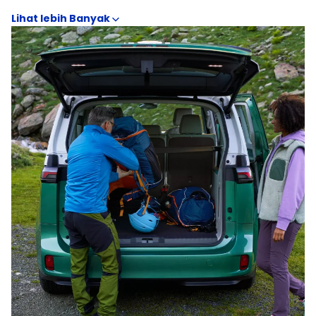
dashboard, posisi duduk, visibilitas, ruang kaki, serta
konfigurasi kursi yang relevan untuk kebutuhan VAN. Galeri
interior juga membantu menilai kualitas material, desain
head unit, fitur konektivitas, hingga ruang penyimpanan
yang sering menentukan kepraktisan harian. Perbandingan
visual antar Volkswagen ID. Buzz LWB (Long Wheelbase),
Volkswagen ID. Buzz NWB (Normal Wheelbase)
memudahkan identifikasi perbedaan fitur kenyamanan
dan kelengkapan kabin sebelum memilih varian.