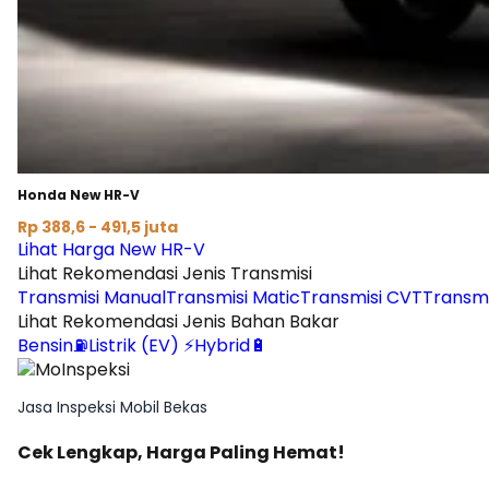
Honda New HR-V
Rp 388,6 - 491,5 juta
Lihat Harga New HR-V
Lihat Rekomendasi Jenis Transmisi
Transmisi Manual
Transmisi Matic
Transmisi CVT
Transmi
Lihat Rekomendasi Jenis Bahan Bakar
Bensin⛽
Listrik (EV) ⚡
Hybrid🔋
Jasa Inspeksi Mobil Bekas
Cek Lengkap, Harga Paling Hemat!