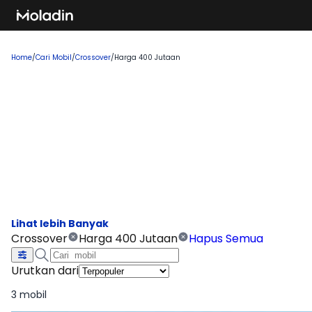
Home
/
Cari Mobil
/
Crossover
/
Harga 400 Jutaan
Cari Mobil Crossover Harga 400
Jutaan
Temukan rekomendasi mobil baru yang sedang tren dan
banyak dicari, sempurna untuk Anda yang ingin membeli
kendaraan impian!
Crossover
Harga 400 Jutaan
Hapus Semua
Urutkan dari
3 mobil