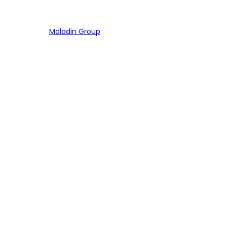
Bagian dari
Moladin Group
MENU UTAMA
Home
Cari Mobil
Pembiayaan
MoInspeksi
Artikel
MOBIL
Mobil Baru