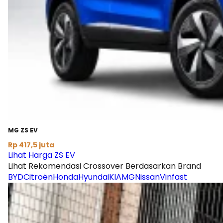
MG ZS EV
Rp 417,5 juta
Lihat Harga ZS EV
Lihat Rekomendasi Crossover Berdasarkan Brand
BYD
Citroën
Honda
Hyundai
KIA
MG
Nissan
Vinfast