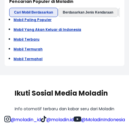
Pencarian Populer di Moladin
Cari Mobil Berdasarkan
Berdasarkan Jenis Kendaraan
Ber
Mobil Paling Populer
Mobil Yang Akan Keluar di Indonesia
Mobil Terbaru
Mobil Termurah
Mobil Termahal
Ikuti Sosial Media Moladin
Info otomotif terbaru dan kabar seru dari Moladin
@moladin_id
@moladin.id
@MoladinIndonesia