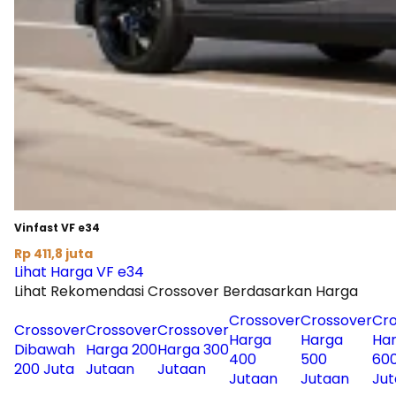
Vinfast VF e34
Rp 411,8 juta
Lihat Harga VF e34
Lihat Rekomendasi Crossover Berdasarkan Harga
Crossover
Crossover
Cro
Crossover
Crossover
Crossover
Harga
Harga
Ha
Dibawah
Harga 200
Harga 300
400
500
60
200 Juta
Jutaan
Jutaan
Jutaan
Jutaan
Ju