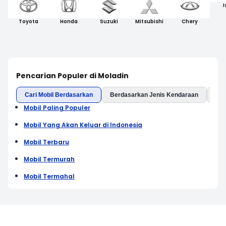
I
Toyota
Honda
Suzuki
Mitsubishi
Chery
Pencarian Populer di Moladin
Cari Mobil Berdasarkan
Berdasarkan Jenis Kendaraan
Ber
Mobil Paling Populer
Mobil Yang Akan Keluar di Indonesia
Mobil Terbaru
Mobil Termurah
Mobil Termahal