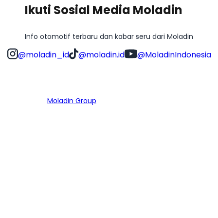
Ikuti Sosial Media Moladin
Info otomotif terbaru dan kabar seru dari Moladin
@moladin_id
@moladin.id
@MoladinIndonesia
Bagian dari
Moladin Group
MENU UTAMA
Home
Cari Mobil
Pembiayaan
MoInspeksi