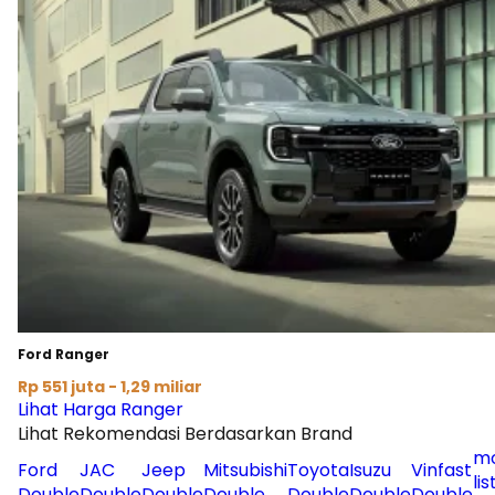
Ford Ranger
Rp 551 juta - 1,29 miliar
Lihat Harga Ranger
Lihat Rekomendasi Berdasarkan Brand
mo
Ford
JAC
Jeep
Mitsubishi
Toyota
Isuzu
Vinfast
lis
Double
Double
Double
Double
Double
Double
Double