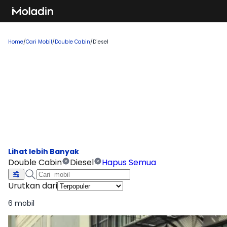
Home
/
Cari Mobil
/
Double Cabin
/
Diesel
Cari Mobil Double Cabin Diesel
Temukan rekomendasi mobil baru yang sedang tren dan
banyak dicari, sempurna untuk Anda yang ingin membeli
kendaraan impian!
Double Cabin
Diesel
Hapus Semua
Urutkan dari
6 mobil