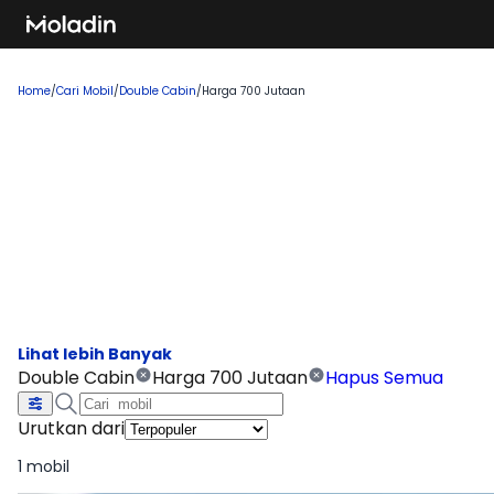
Home
/
Cari Mobil
/
Double Cabin
/
Harga 700 Jutaan
Cari Mobil Double Cabin Harga
700 Jutaan
Temukan rekomendasi mobil baru yang sedang tren dan
banyak dicari, sempurna untuk Anda yang ingin membeli
kendaraan impian!
Double Cabin
Harga 700 Jutaan
Hapus Semua
Urutkan dari
1 mobil