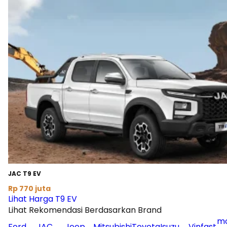
JAC T9 EV
Rp 770 juta
Lihat Harga T9 EV
Lihat Rekomendasi Berdasarkan Brand
mo
Ford
JAC
Jeep
Mitsubishi
Toyota
Isuzu
Vinfast