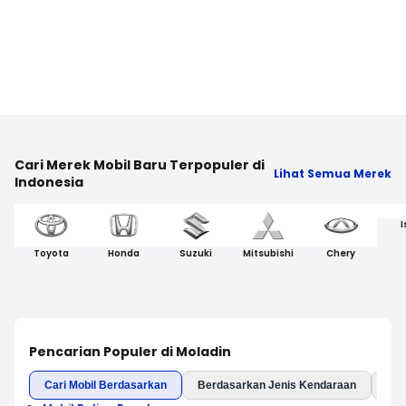
Cari Merek Mobil Baru Terpopuler di
Lihat Semua Merek
Indonesia
I
Toyota
Honda
Suzuki
Mitsubishi
Chery
Pencarian Populer di Moladin
Cari Mobil Berdasarkan
Berdasarkan Jenis Kendaraan
Ber