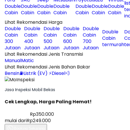
lis
Double
Double
Double
Double
Double
Double
Double
te
Cabin
Cabin
Cabin
Cabin
Cabin
Cabin
Cabin
in
Lihat Rekomendasi Harga
Double
Double
Double
Double
Double
Double
Do
Cabin
Cabin
Cabin
Cabin
Cabin
Cabin
Ca
300
400
500
600
700
termurah
te
Jutaan
Jutaan
Jutaan
Jutaan
Jutaan
Lihat Rekomendasi Jenis Transmisi
Manual
Matic
Lihat Rekomendasi Jenis Bahan Bakar
Bensin⛽
Listrik (EV) ⚡
Diesel💨
Jasa Inspeksi Mobil Bekas
Cek Lengkap, Harga Paling Hemat!
Diskon 28%
Rp350.000
mulai dari
Rp249.000
Booking Sekarang