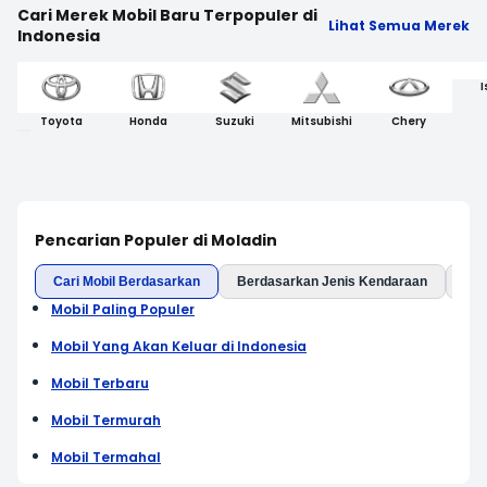
Cari Merek Mobil Baru Terpopuler di
Lihat Semua Merek
Indonesia
I
Toyota
Honda
Suzuki
Mitsubishi
Chery
Pencarian Populer di Moladin
Cari Mobil Berdasarkan
Berdasarkan Jenis Kendaraan
Ber
Mobil Paling Populer
Mobil Yang Akan Keluar di Indonesia
Mobil Terbaru
Mobil Termurah
Mobil Termahal