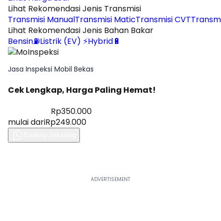
Lihat Rekomendasi Jenis Transmisi
Transmisi Manual
Transmisi Matic
Transmisi CVT
Transmi
Lihat Rekomendasi Jenis Bahan Bakar
Bensin⛽
Listrik (EV) ⚡
Hybrid🔋
Jasa Inspeksi Mobil Bekas
Cek Lengkap, Harga Paling Hemat!
Diskon 28%
Rp350.000
mulai dari
Rp249.000
Booking Sekarang