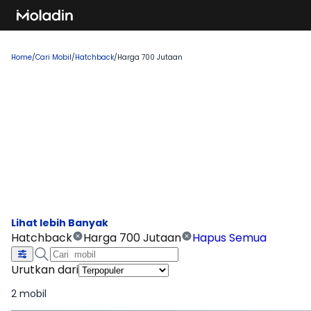
Home
/
Cari Mobil
/
Hatchback
/
Harga 700 Jutaan
Cari Mobil Hatchback Harga 700
Jutaan
Temukan rekomendasi mobil baru yang sedang tren dan
banyak dicari, sempurna untuk Anda yang ingin membeli
kendaraan impian!
Hatchback
Harga 700 Jutaan
Hapus Semua
Urutkan dari
2 mobil