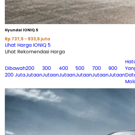
Hyundai IONIQ 5
Rp 737,5 - 933,6 juta
Lihat Harga IONIQ 5
Lihat Rekomendasi Harga
Hat
Dibawah
200
300
400
500
700
900
Yan
200 Juta
Jutaan
Jutaan
Jutaan
Jutaan
Jutaan
Jutaan
Dat
Mol