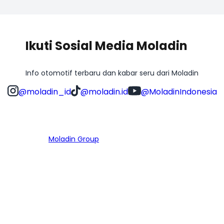
Ikuti Sosial Media Moladin
Info otomotif terbaru dan kabar seru dari Moladin
@moladin_id
@moladin.id
@MoladinIndonesia
Bagian dari
Moladin Group
MENU UTAMA
Home
Cari Mobil
Pembiayaan