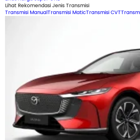
Lihat Rekomendasi Jenis Transmisi
Transmisi Manual
Transmisi Matic
Transmisi CVT
Transmi