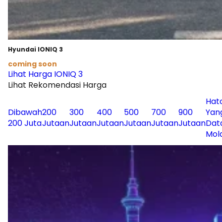
Hyundai IONIQ 3
coming soon
Lihat Harga IONIQ 3
Lihat Rekomendasi Harga
Hat
Dibawah
200
300
400
500
700
900
Yan
200 Juta
Jutaan
Jutaan
Jutaan
Jutaan
Jutaan
Jutaan
Dat
Mol