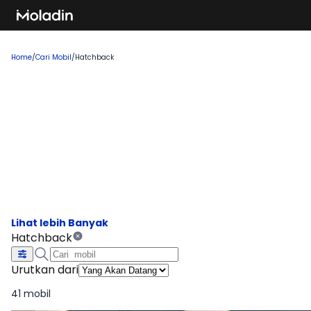
Home
/
Cari Mobil
/
Hatchback
Cari Mobil Hatchback Yang Akan
Datang 2026
Temukan rekomendasi mobil baru yang sedang tren dan
banyak dicari, sempurna untuk Anda yang ingin membeli
kendaraan impian!
Hatchback
Urutkan dari
41 mobil