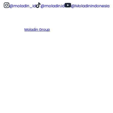
@moladin_id
@moladin.id
@MoladinIndonesia
Bagian dari
Moladin Group
MENU UTAMA
Home
Cari Mobil
Pembiayaan
MoInspeksi
Artikel