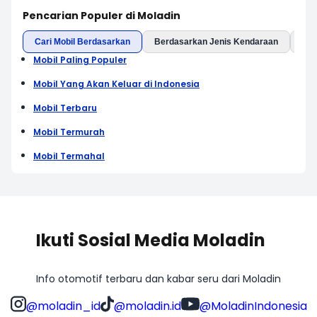
Pencarian Populer di Moladin
Cari Mobil Berdasarkan
Berdasarkan Jenis Kendaraan
Ber
Mobil Paling Populer
Mobil Yang Akan Keluar di Indonesia
Mobil Terbaru
Mobil Termurah
Mobil Termahal
Ikuti Sosial Media Moladin
Info otomotif terbaru dan kabar seru dari Moladin
@moladin_id
@moladin.id
@MoladinIndonesia