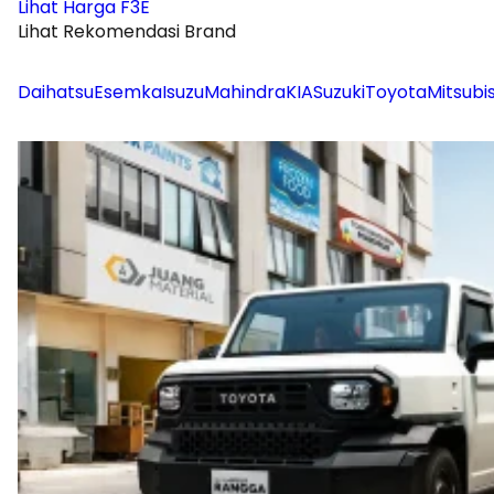
Lihat Harga F3E
Lihat Rekomendasi Brand
Daihatsu
Esemka
Isuzu
Mahindra
KIA
Suzuki
Toyota
Mitsubis