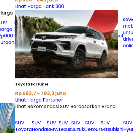
Lihat Harga Tank 300
Harga
sew
SUV
SUV
SUV
SUV Yang
mob
Harga
Harga
Harga
Akan
SUV
SUV
unt
Rp600
Rp700
Rp800
Datang di
Termurah
Termahal
driv
Jutaan
Jutaan
Jutaan
Moladin.com
onli
Toyota Fortuner
Rp 583,7 - 793,3 juta
Lihat Harga Fortuner
Lihat Rekomendasi SUV Berdasarkan Brand
SUV
SUV
SUV
SUV
SUV
SUV
SUV
SUV
Toyota
Honda
BMW
Lexus
Suzuki
Jetour
Mitsubishi
Hyu