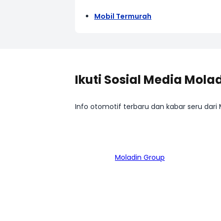
Mobil Termurah
Ikuti Sosial Media Mola
Info otomotif terbaru dan kabar seru dari
Bagian dari
Moladin Group
MENU UTAMA
MO
Home
Mob