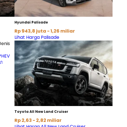
Hyundai Palisade
Rp 943,8 juta - 1,26 miliar
Lihat Harga Palisade
Jenis
PHEV
🔌
Toyota All New Land Cruiser
Rp 2,63 - 2,82 miliar
Lihat Harga All New Land Cruiser