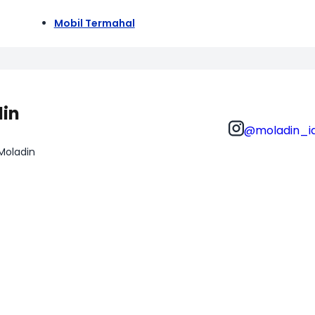
Mobil Termahal
din
@moladin_i
 Moladin
BIL
LAINNYA
il Baru
Tentang Kami