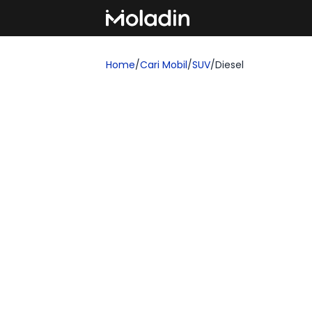
Home
/
Cari Mobil
/
SUV
/
Diesel
Cari Mobil SUV Diesel
Temukan rekomendasi mobil baru yang se
yang ingin membeli kendaraan impian!