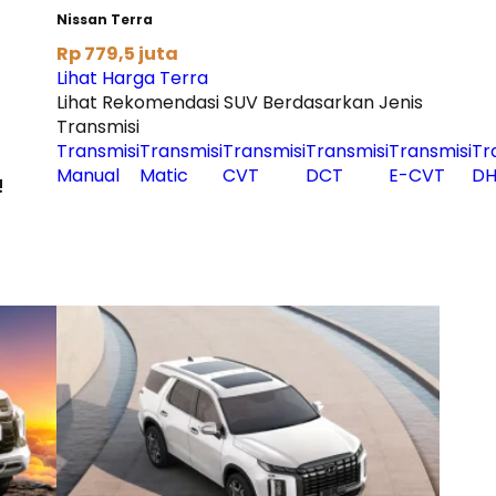
Nissan Terra
Rp 779,5 juta
Lihat Harga Terra
Lihat Rekomendasi SUV Berdasarkan Jenis
Transmisi
Transmisi
Transmisi
Transmisi
Transmisi
Transmisi
Tr
Manual
Matic
CVT
DCT
E-CVT
DH
!