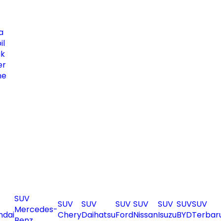
a
il
uk
er
ne
SUV
SUV
SUV
SUV
SUV
SUV
SUV
SUV
Mercedes-
ndai
Chery
Daihatsu
Ford
Nissan
Isuzu
BYD
Terbar
Benz