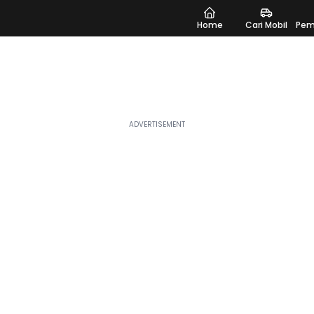
Home
Cari Mobil
Pem
dang tren dan banyak dicari, sempurna untuk Anda