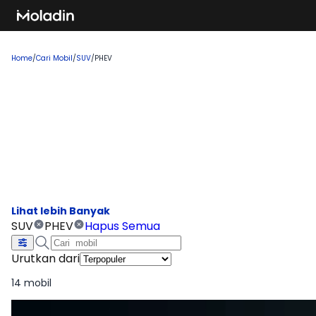
Home
/
Cari Mobil
/
SUV
/
PHEV
Cari Mobil SUV PHEV
Temukan rekomendasi mobil baru yang sedang tren dan
banyak dicari, sempurna untuk Anda yang ingin membeli
kendaraan impian!
SUV
PHEV
Hapus Semua
Urutkan dari
14 mobil