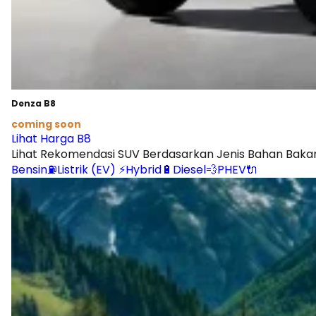
Denza B8
coming soon
Lihat Harga B8
Lihat Rekomendasi SUV Berdasarkan Jenis Bahan Baka
Bensin⛽
Listrik (EV) ⚡
Hybrid🔋
Diesel💨
PHEV🔌