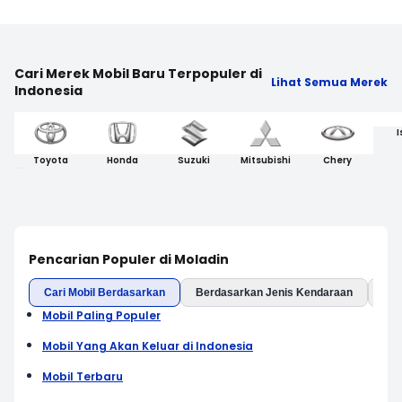
Cari Merek Mobil Baru Terpopuler di
Lihat Semua Merek
Indonesia
I
Toyota
Honda
Suzuki
Mitsubishi
Chery
Pencarian Populer di Moladin
Cari Mobil Berdasarkan
Berdasarkan Jenis Kendaraan
Ber
Mobil Paling Populer
Mobil Yang Akan Keluar di Indonesia
Mobil Terbaru