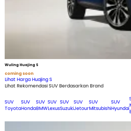
Wuling Huajing S
coming soon
Lihat Harga Huajing S
Lihat Rekomendasi SUV Berdasarkan Brand
SUV
SUV
SUV
SUV
SUV
SUV
SUV
SUV
Toyota
Honda
BMW
Lexus
Suzuki
Jetour
Mitsubishi
Hyundai