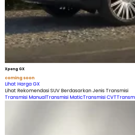
Xpeng GX
coming soon
Lihat Harga GX
Lihat Rekomendasi SUV Berdasarkan Jenis Transmisi
Transmisi Manual
Transmisi Matic
Transmisi CVT
Transmi