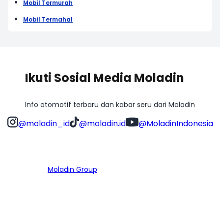
Mobil Termurah
Mobil Termahal
Ikuti Sosial Media Moladin
Info otomotif terbaru dan kabar seru dari Moladin
@moladin_id
@moladin.id
@MoladinIndonesia
Bagian dari
Moladin Group
MENU UTAMA
Home