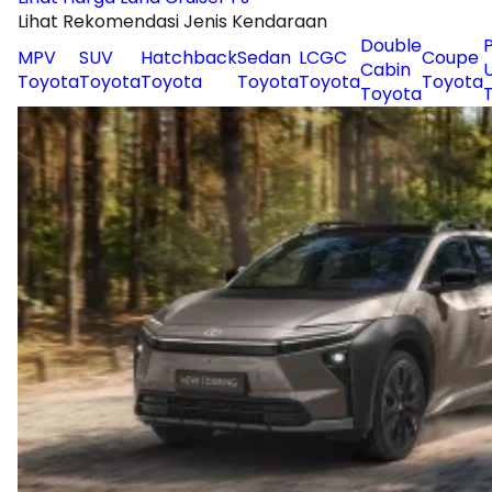
Lihat Rekomendasi Jenis Kendaraan
Double
P
MPV
SUV
Hatchback
Sedan
LCGC
Coupe
Cabin
Toyota
Toyota
Toyota
Toyota
Toyota
Toyota
Toyota