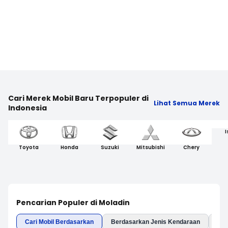
Cari Merek Mobil Baru Terpopuler di
Lihat Semua Merek
Indonesia
I
Toyota
Honda
Suzuki
Mitsubishi
Chery
Pencarian Populer di Moladin
Cari Mobil Berdasarkan
Berdasarkan Jenis Kendaraan
Ber