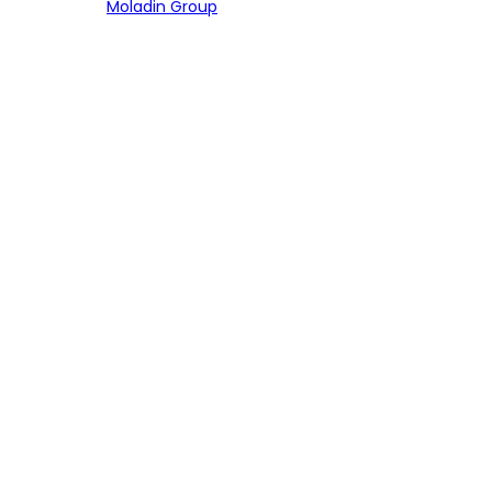
Bagian dari
Moladin Group
MENU UTAMA
Home
Cari Mobil
Pembiayaan
MoInspeksi
Artikel
MOBIL
Mobil Baru
Bandingkan Mobil