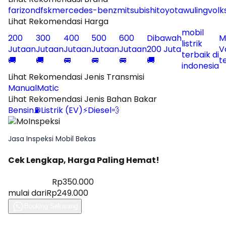
farizon
dfsk
mercedes-benz
mitsubishi
toyota
wuling
vol
Lihat Rekomendasi Harga
mobil
200
300
400
500
600
Dibawah
M
listrik
Jutaan
Jutaan
Jutaan
Jutaan
Jutaan
200 Juta
V
terbaik di
🚚
🚚
🚐
🚐
🚐
🚚
t
indonesia
Lihat Rekomendasi Jenis Transmisi
Manual
Matic
Lihat Rekomendasi Jenis Bahan Bakar
Bensin⛽
Listrik (EV)⚡
Diesel💨
Jasa Inspeksi Mobil Bekas
Cek Lengkap, Harga Paling Hemat!
Diskon 28%
Rp350.000
mulai dari
Rp249.000
Booking Sekarang