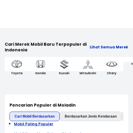
Cari Merek Mobil Baru Terpopuler di
Lihat Semua Merek
Indonesia
I
Toyota
Honda
Suzuki
Mitsubishi
Chery
Pencarian Populer di Moladin
Cari Mobil Berdasarkan
Berdasarkan Jenis Kendaraan
Ber
Mobil Paling Populer