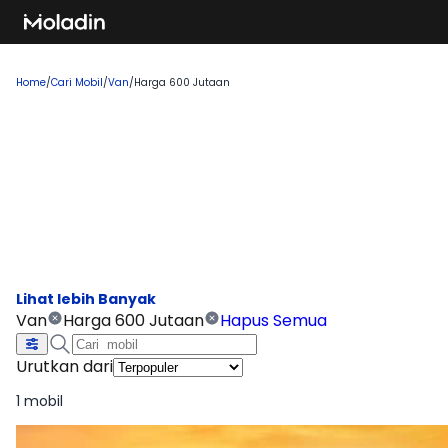
Home
/
Cari Mobil
/
Van
/
Harga 600 Jutaan
Cari Mobil Van Harga 600 Jutaan
Temukan rekomendasi mobil baru yang sedang tren dan
banyak dicari, sempurna untuk Anda yang ingin membeli
kendaraan impian!
Van
Harga 600 Jutaan
Hapus Semua
Urutkan dari
1 mobil