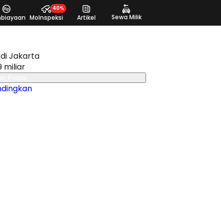
40%
Sewa Milik
biayaan
MoInspeksi
Artikel
di Jakarta
9 miliar
an Promo
ndingkan