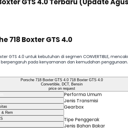
 Boxter GTS 4.0 Terbaru (Update Agu
he 718 Boxter GTS 4.0
 Boxter GTS 4.0 untuk kebutuhan di segmen CONVERTIBLE, mencaku
 berpengaruh pada kenyamanan dan kemudahan penggunaan. Ri
bel spesifikasi per varian.
Porsche 718 Boxter GTS 4.0 718 Boxter GTS 4.0
Convertible, DCT, Bensin
price on request
Performa Umum
um
Jenis Transmisi
Gearbox
itas
i & Rem
AS
Tipe Penggerak
Jenis Bahan Bakar