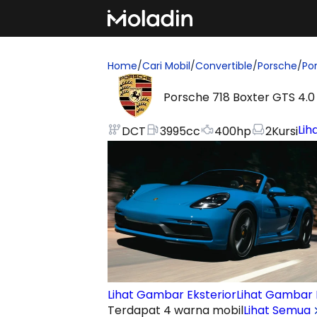
Home
/
Cari Mobil
/
Convertible
/
Porsche
/
Po
Porsche 718 Boxter GTS 4.0
Lih
DCT
3995
cc
400
hp
2
Kursi
Lihat Gambar Eksterior
Lihat Gambar I
Terdapat 4 warna mobil
Lihat Semua