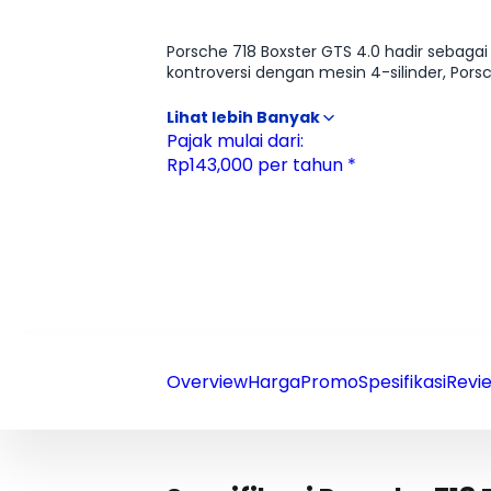
Ulasan
Moladin
Porsche 718 Boxster GTS 4.0 hadir sebag
kontroversi dengan mesin 4-silinder, Porsc
adalah sebuah ekstase murni; respons g
spiritual yang mustahil ditandingi oleh 
tersebut langsung memanjakan indra pend
Pajak mulai dari:
presisi luar biasa yang membuat pengem
Rp143,000 per tahun *
satu mobil sport terbaik yang pernah dici
Overview
Harga
Promo
Spesifikasi
Revie