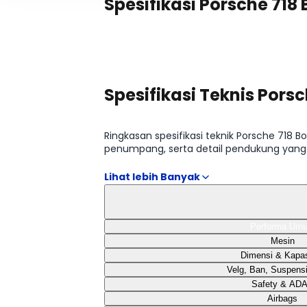
Spesifikasi Porsche 718
Spesifikasi Teknis Porsc
Ringkasan spesifikasi teknik Porsche 718
penumpang, serta detail pendukung yang
GTS 4.0 718 Boxter GTS 4.0 tersedia pada ta
Performa Um
Mesin
Dimensi & Kapas
Velg, Ban, Suspens
Safety & AD
Airbags