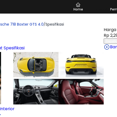
Home
Cari Mobil
Pem
rsche 718 Boxter GTS 4.0
/
Spesifikasi
Harga 
Rp 2,2
Dapatk
Ba
at Spesifikasi
nterior