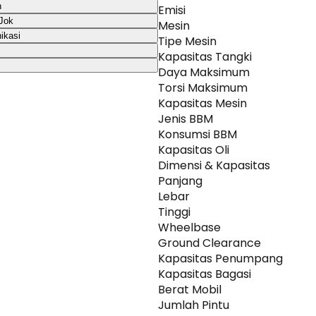
n
Emisi
Jok
Mesin
ikasi
Tipe Mesin
Kapasitas Tangki
Daya Maksimum
Torsi Maksimum
Kapasitas Mesin
Jenis BBM
Konsumsi BBM
Kapasitas Oli
Dimensi & Kapasitas
Panjang
Lebar
Tinggi
Wheelbase
Ground Clearance
Kapasitas Penumpang
Kapasitas Bagasi
Berat Mobil
Jumlah Pintu