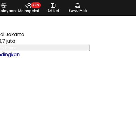
40%
Sewa Milik
biayaan
MoInspeksi
Artikel
di Jakarta
,7 juta
an Promo
ndingkan