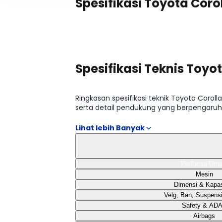
Spesifikasi Toyota Coro
Spesifikasi Teknis Toyot
Ringkasan spesifikasi teknik Toyota Coro
serta detail pendukung yang berpengaruh
Toyota Corolla Altis 1.8l HEV GR-S Type, Toy
Performa Um
Mesin
Dimensi & Kapas
Velg, Ban, Suspens
Safety & AD
Airbags