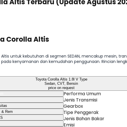
lla Altis Terbaru (Update Agustus 20
a Corolla Altis
lla Altis untuk kebutuhan di segmen SEDAN, mencakup mesin, tra
 pada kenyamanan dan kemudahan penggunaan. Rincian lengkap p
ota Corolla Altis 1.8l HEV Type tersedia pada tabel spesifikasi per 
Toyota Corolla Altis 1.8l V Type
Sedan, CVT, Bensin
price on request
Performa Umum
um
Jenis Transmisi
Gearbox
itas
Tipe Penggerak
i & Rem
AS
Jenis Bahan Bakar
Emisi