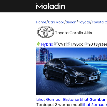
Home
/
Cari Mobil
/
Sedan
/
Toyota
/
Toyota Co
Toyota Corolla Altis
Hybrid
CVT
1798
cc
90 (Syst
Lihat Gambar Eksterior
Lihat Gambar I
Terdapat 3 warna mobil
Lihat Semua