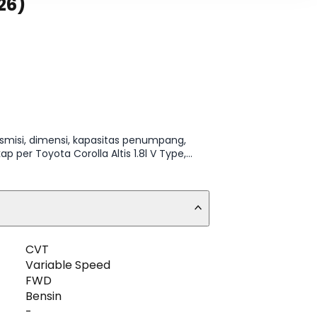
26)
nsmisi, dimensi, kapasitas penumpang,
er Toyota Corolla Altis 1.8l V Type,
varian.
CVT
Variable Speed
FWD
Bensin
-