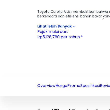
Ulasan
Moladin
Toyota Corolla Altis membuktikan bahwa 
berkendara dan efisiensi bahan bakar yang sulit ditandingi. Dibangun di atas platform TNGA-C, handling-
pusat gravitasi rendah yang membuatnya len
Intouch dan Toyota Safety Sense (TSS) mem
aman, dan didukung layanan purna jual t
Pajak mulai dari:
Rp5,128,760 per tahun *
Overview
Harga
Promo
Spesifikasi
Revie