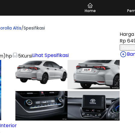
Home
Cari Mobil
Pem
rolla Altis
/
Spesifikasi
Harga 
Rp 649
Dapatk
Ba
Lihat Spesifikasi
em)
hp
5
Kursi
nterior