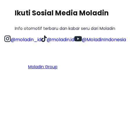
Ikuti Sosial Media Moladin
Info otomotif terbaru dan kabar seru dari Moladin
@moladin_id
@moladin.id
@MoladinIndonesia
Bagian dari
Moladin Group
MENU UTAMA
Home
Cari Mobil
Pembiayaan
MoInspeksi