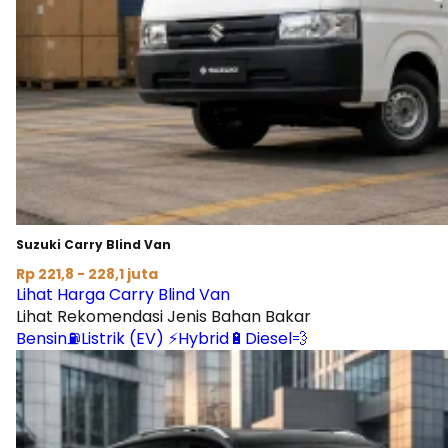
Suzuki Carry Blind Van
Rp 221,8 - 228,1 juta
Lihat Harga Carry Blind Van
Lihat Rekomendasi Jenis Bahan Bakar
Bensin⛽
Listrik (EV) ⚡
Hybrid🔋
Diesel💨