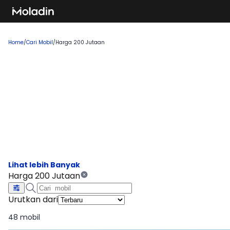
Home
/
Cari Mobil
/
Harga 200 Jutaan
Cari Mobil Harga 200 Jutaan
Terbaru 2026
Temukan rekomendasi mobil baru yang sedang tren dan
banyak dicari, sempurna untuk Anda yang ingin membeli
kendaraan impian!
Harga 200 Jutaan
Urutkan dari
48 mobil