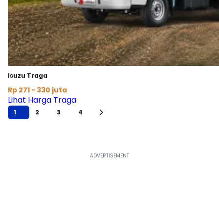
Isuzu Traga
Rp 271 - 330 juta
Lihat Harga Traga
1
2
3
4