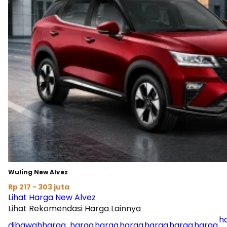
Wuling New Alvez
Rp 217 - 303 juta
Lihat Harga New Alvez
Lihat Rekomendasi Harga Lainnya
h
dibawah
harga
harga
harga
harga
harga
harga
harga