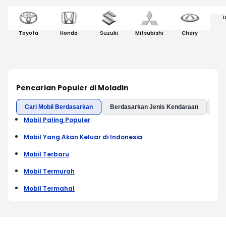
I
Toyota
Honda
Suzuki
Mitsubishi
Chery
Pencarian Populer di Moladin
Cari Mobil Berdasarkan
Berdasarkan Jenis Kendaraan
Ber
Mobil Paling Populer
Mobil Yang Akan Keluar di Indonesia
Mobil Terbaru
Mobil Termurah
Mobil Termahal