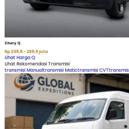
Chery Q
Rp 239,9 - 259,9 juta
Lihat Harga Q
Lihat Rekomendasi Transmisi
transmisi Manual
transmisi Matic
transmisi CVT
transmis