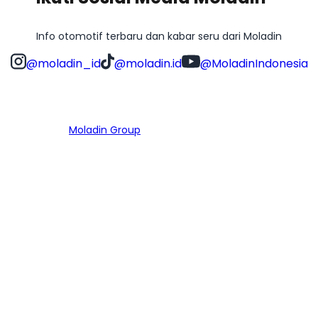
Info otomotif terbaru dan kabar seru dari Moladin
@moladin_id
@moladin.id
@MoladinIndonesia
Bagian dari
Moladin Group
MENU UTAMA
Home
Cari Mobil
Pembiayaan
MoInspeksi
Artikel