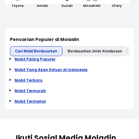
Toyota
Honda
Suzuki
Mitsubishi
Chery
Pencarian Populer di Moladin
Cari Mobil Berdasarkan
Berdasarkan Jenis Kendaraan
Ber
Mobil Paling Populer
Mobil Yang Akan Keluar di Indonesia
Mobil Terbaru
Mobil Termurah
Mobil Termahal
Ikuti Sosial Media Moladin