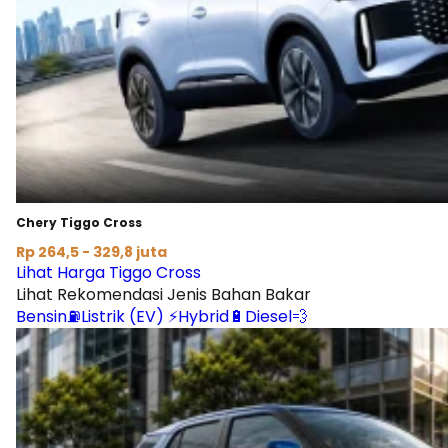
Chery Tiggo Cross
Rp 264,5 - 329,8 juta
Lihat Harga Tiggo Cross
Lihat Rekomendasi Jenis Bahan Bakar
Bensin⛽
Listrik (EV) ⚡
Hybrid🔋
Diesel💨