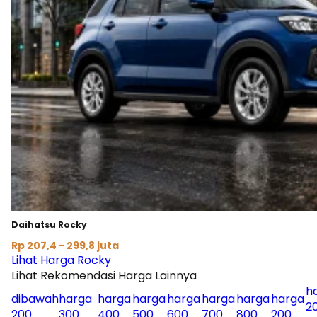
Daihatsu Rocky
Rp 207,4 - 299,8 juta
Lihat Harga Rocky
Lihat Rekomendasi Harga Lainnya
h
dibawah
harga
harga
harga
harga
harga
harga
harga
2
200
300
400
500
600
700
800
200