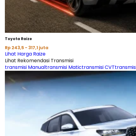
Toyota Raize
Rp 243,5 - 317,1 juta
Lihat Harga Raize
Lihat Rekomendasi Transmisi
transmisi Manual
transmisi Matic
transmisi CVT
transmis