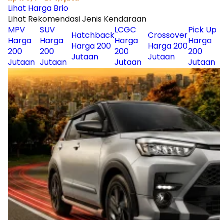
Lihat Harga Brio
Lihat Rekomendasi Jenis Kendaraan
MPV
SUV
LCGC
Pick Up
Hatchback
Crossover
Harga
Harga
Harga
Harga
Harga 200
Harga 200
200
200
200
200
Jutaan
Jutaan
Jutaan
Jutaan
Jutaan
Jutaan