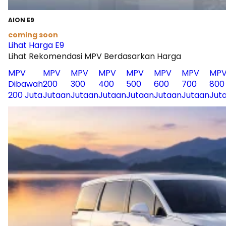
AION E9
coming soon
Lihat Harga E9
Lihat Rekomendasi MPV Berdasarkan Harga
MPV
MPV
MPV
MPV
MPV
MPV
MPV
MP
Dibawah
200
300
400
500
600
700
800
200 Juta
Jutaan
Jutaan
Jutaan
Jutaan
Jutaan
Jutaan
Jut