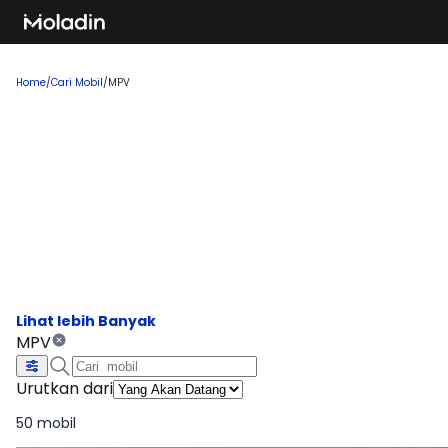
Home
/
Cari Mobil
/
MPV
Cari Mobil MPV Yang Akan
Datang 2026
Temukan rekomendasi mobil baru yang sedang tren dan
banyak dicari, sempurna untuk Anda yang ingin membeli
kendaraan impian!
MPV
Urutkan dari
50 mobil