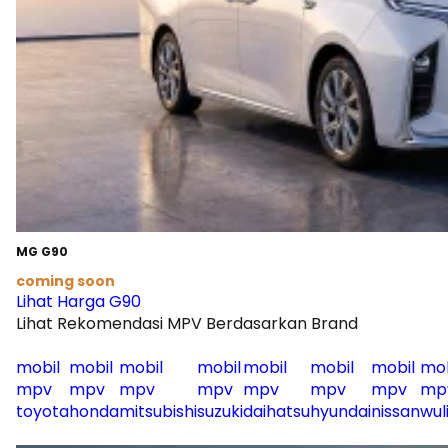
MG G90
coming soon
Lihat Harga G90
Lihat Rekomendasi MPV Berdasarkan Brand
mobil
mobil
mobil
mobil
mobil
mobil
mobil
mob
mpv
mpv
mpv
mpv
mpv
mpv
mpv
mp
toyota
honda
mitsubishi
suzuki
daihatsu
hyundai
nissan
wul