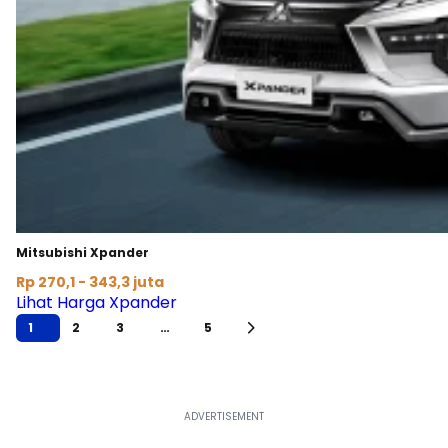
Mitsubishi Xpander
Rp 270,1 - 343,3 juta
Lihat Harga Xpander
1
2
3
…
5