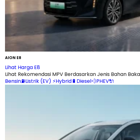
AION E8
Lihat Harga E8
Lihat Rekomendasi MPV Berdasarkan Jenis Bahan Baka
Bensin⛽
Listrik (EV) ⚡
Hybrid🔋
Diesel💨
PHEV🔌