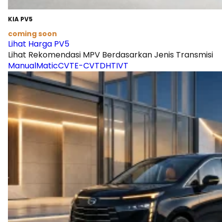
KIA PV5
coming soon
Lihat Harga PV5
Lihat Rekomendasi MPV Berdasarkan Jenis Transmisi
Manual
Matic
CVT
E-CVT
DHT
IVT