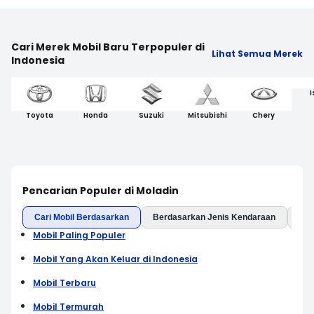
Cari Merek Mobil Baru Terpopuler di
Lihat Semua Merek
Indonesia
I
Toyota
Honda
Suzuki
Mitsubishi
Chery
Pencarian Populer di Moladin
Cari Mobil Berdasarkan
Berdasarkan Jenis Kendaraan
Ber
Mobil Paling Populer
Mobil Yang Akan Keluar di Indonesia
Mobil Terbaru
Mobil Termurah