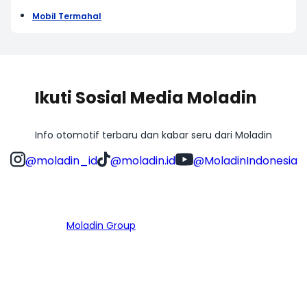
Mobil Termahal
Ikuti Sosial Media Moladin
Info otomotif terbaru dan kabar seru dari Moladin
@moladin_id
@moladin.id
@MoladinIndonesia
Bagian dari
Moladin Group
MENU UTAMA
Home