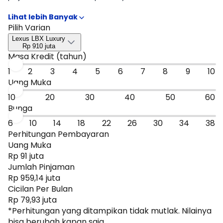
rencana kamu mulai dari DP, tenor, sampai estimasi cicilan
per bulan. Hasilnya bisa jadi patokan cepat untuk
menyaring tipe Lexus LBX Luxury, Lexus LBX Sport, Lexus LBX
Pilih Varian
Bespoke yang paling masuk budget, sebelum kamu lanjut
Lexus LBX Luxury
ke promo atau bandingkan dengan mobil sejenis.
Rp 910 juta
Masa Kredit (tahun)
1
2
3
4
5
6
7
8
9
10
Uang Muka
10
20
30
40
50
60
Bunga
6
10
14
18
22
26
30
34
38
Perhitungan Pembayaran
Uang Muka
Rp 91 juta
Jumlah Pinjaman
Rp 959,14 juta
Cicilan Per Bulan
Rp 79,93 juta
*Perhitungan yang ditampikan tidak mutlak. Nilainya
bisa berubah kapan saja.