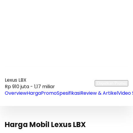
Lexus LBX
Dapatkan Promo
Rp 910 juta - 1,17 miliar
Overview
Harga
Promo
Spesifikasi
Review & Artikel
Video 
Harga Mobil Lexus LBX