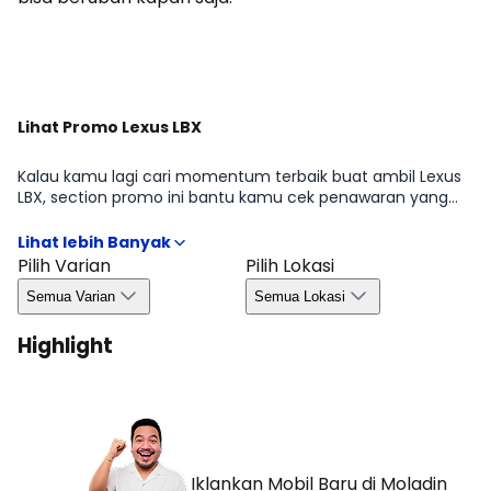
Dapatkan Promo
Lihat Promo Lexus LBX
Kalau kamu lagi cari momentum terbaik buat ambil Lexus
LBX, section promo ini bantu kamu cek penawaran yang
sedang tersedia di periode tertentu mulai dari benefit
untuk pembelian, kemudahan kredit, hingga bonus yang
biasanya bergantung pada wilayah dan ketersediaan.
Pilih Varian
Pilih Lokasi
Dengan begitu, kamu bisa ambil keputusan lebih efisien
Semua Varian
Semua Lokasi
tanpa melewatkan peluang promo yang relevan di Agustus
2026.
Highlight
Iklankan Mobil Baru
di Moladin