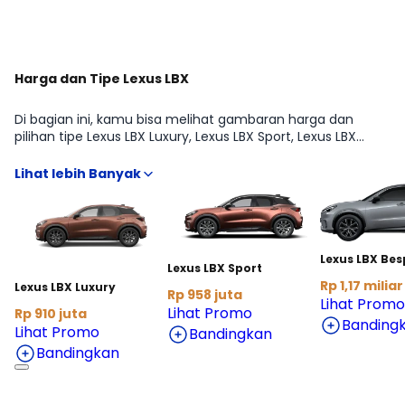
Harga dan Tipe Lexus LBX
Di bagian ini, kamu bisa melihat gambaran harga dan
pilihan tipe Lexus LBX Luxury, Lexus LBX Sport, Lexus LBX
Bespoke dari Lexus LBX agar lebih mudah membandingkan
fitur, transmisi, dan budget sesuai kebutuhan SUV. Kami
rangkum informasi penting yang biasanya dicari sebelum
beli, mulai dari estimasi harga terbaru hingga arahan ke
detail kredit dan cicilan, supaya kamu bisa menentukan
varian yang paling pas tanpa harus buka banyak sumber.
Lexus LBX Be
Lexus LBX Sport
Rp 1,17 miliar
Lexus LBX Luxury
Rp 958 juta
Lihat Promo
Lihat Promo
Rp 910 juta
Banding
Lihat Promo
Bandingkan
Bandingkan