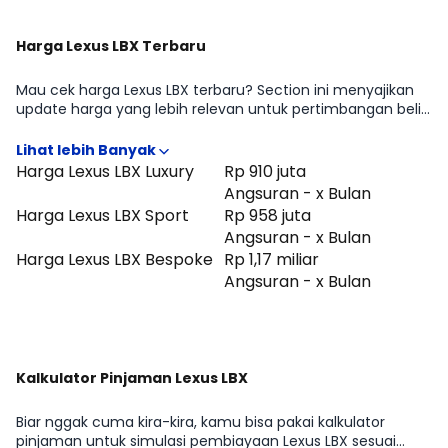
Harga Lexus LBX Terbaru
Mau cek harga Lexus LBX terbaru? Section ini menyajikan
update harga yang lebih relevan untuk pertimbangan beli
di periode Agustus 2026, lengkap dengan gambaran
perbedaan harga antar tipe Lexus LBX Luxury, Lexus LBX
Sport, Lexus LBX Bespoke. Cocok untuk kamu yang ingin
Harga Lexus LBX Luxury
Rp 910 juta
cepat tahu positioning Lexus LBX di kelasnya sebelum
Angsuran - x Bulan
lanjut membandingkan fitur atau menghitung
Harga Lexus LBX Sport
Rp 958 juta
kemampuan cicilan.
Angsuran - x Bulan
Harga Lexus LBX Bespoke
Rp 1,17 miliar
Angsuran - x Bulan
Kalkulator Pinjaman Lexus LBX
Biar nggak cuma kira-kira, kamu bisa pakai kalkulator
pinjaman untuk simulasi pembiayaan Lexus LBX sesuai