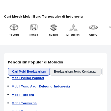
Cari Merek Mobil Baru Terpopuler di Indonesia
I
Toyota
Honda
Suzuki
Mitsubishi
Chery
Pencarian Populer di Moladin
Cari Mobil Berdasarkan
Berdasarkan Jenis Kendaraan
Ber
Mobil Paling Populer
Mobil Yang Akan Keluar di Indonesia
Mobil Terbaru
Mobil Termurah