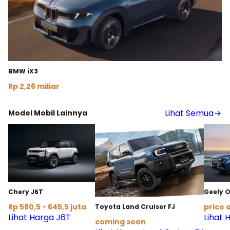
BMW iX3
Rp 2,26 miliar
Lihat Detail
Lihat Semua
Model Mobil Lainnya
Chery J6T
Geely 
Rp 580,5 - 645,5 juta
price 
Toyota Land Cruiser FJ
Lihat Harga J6T
Lihat
coming soon