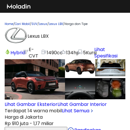
Home
/
Cari Mobil
/
SUV
/
Lexus
/
Lexus LBX
/
Harga dan Tipe
Lexus LBX
E-
Lihat
Hybrid
1490
cc
134
hp
5
Kursi
CVT
Spesifikasi
Lihat Gambar Eksterior
Lihat Gambar Interior
Terdapat 14 warna mobil
Lihat Semua
Harga di Jakarta
Rp 910 juta - 1,17 miliar