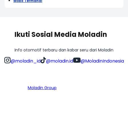
Mobil Termahal
Ikuti Sosial Media Moladin
Info otomotif terbaru dan kabar seru dari Moladin
@moladin_id
@moladin.id
@MoladinIndonesia
Bagian dari
Moladin Group
MENU UTAMA
Home
Cari Mobil