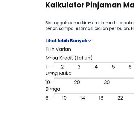
Kalkulator Pinjaman M
Biar nggak cuma kira-kira, kamu bisa pak
tenor, sampai estimasi cicilan per bulan
sebelum kamu lanjut ke promo atau bandi
Pilih Varian
Masa Kredit (tahun)
1
2
3
4
5
6
Uang Muka
10
20
30
Bunga
6
10
14
18
22