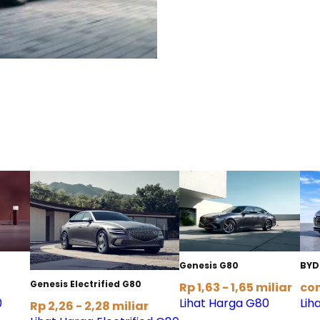
Genesis G80
BYD
Genesis Electrified G80
Rp 1,63 - 1,65 miliar
co
0
Lihat Harga G80
Lih
Rp 2,26 - 2,28 miliar