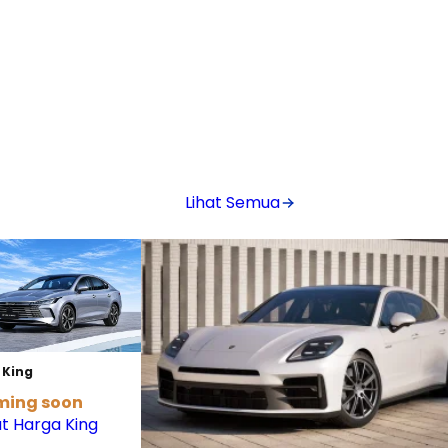
Lihat Semua
 King
ming soon
at Harga King