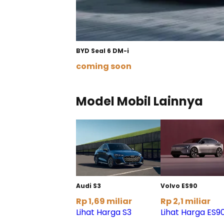
BYD Seal 6 DM-i
coming soon
Lihat Detail
Model Mobil Lainnya
Audi S3
Volvo ES90
Rp 1,69 miliar
Rp 2,1 miliar
Lihat Harga S3
Lihat Harga ES9