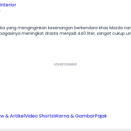
nterior
eka yang menginginkan kesenangan berkendara khas Mazda na
bagasinya meningkat drastis menjadi 440 liter, sangat cukup
sinya terlihat sangat elegan dan dewasa, memberikan
 karakternya tetap lincah dan responsif, dengan suspensi yang
nya yang jarang di jalan justru membuatnya terlihat lebih spesia
w & Artikel
Video Shorts
Warna & Gambar
Pajak