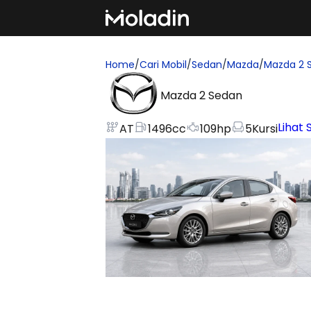
Home
/
Cari Mobil
/
Sedan
/
Mazda
/
Mazda 2 
Mazda 2 Sedan
Lihat 
AT
1496
cc
109
hp
5
Kursi