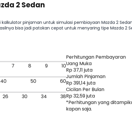
azda 2 Sedan
ai kalkulator pinjaman untuk simulasi pembiayaan Mazda 2 Sedan
. Hasilnya bisa jadi patokan cepat untuk menyaring tipe Mazda 
ngkan dengan mobil sejenis.
Perhitungan Pembayaran
Uang Muka
7
8
9
10
Rp 37,11 juta
Jumlah Pinjaman
40
50
60
Rp 391,14 juta
Cicilan Per Bulan
Rp 32,59 juta
26
30
34
38
*Perhitungan yang ditampika
kapan saja.
Dapatkan Promo