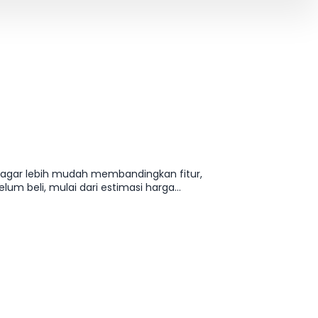
n agar lebih mudah membandingkan fitur,
lum beli, mulai dari estimasi harga
 tanpa harus buka banyak sumber.