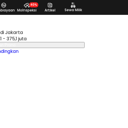
40%
Sewa Milik
biayaan
MoInspeksi
Artikel
di Jakarta
1 - 375,1 juta
an Promo
ndingkan