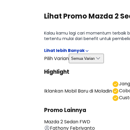
Lihat Promo Mazda 2 S
Kalau kamu lagi cari momentum terbaik b
tertentu mulai dari benefit untuk pembe
begitu, kamu bisa ambil keputusan lebih 
Pilih Varian
Semua Varian
Highlight
⁠Jan
Coba
Iklankan Mobil Baru
di Moladin
⁠⁠Cu
Promo Lainnya
Mazda 2 Sedan FWD
Fathony Febriyanto