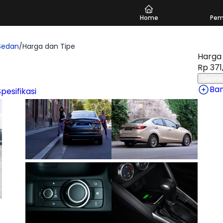
Home
Cari Mobil
Pem
Sedan
/
Harga dan Tipe
Harga 
Rp 371,
Dapatk
Ba
Spesifikasi