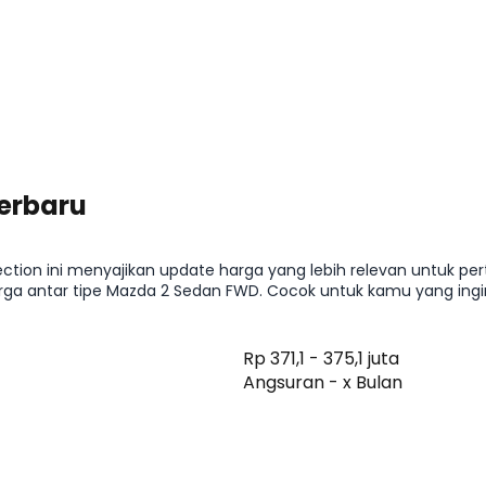
erbaru
tion ini menyajikan update harga yang lebih relevan untuk per
a antar tipe Mazda 2 Sedan FWD. Cocok untuk kamu yang ingin 
fitur atau menghitung kemampuan cicilan.
Rp 371,1 - 375,1 juta
Angsuran - x Bulan