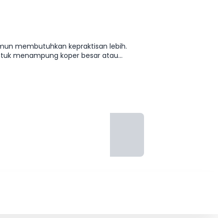
mun membutuhkan kepraktisan lebih.
 untuk menampung koper besar atau
 memberikan keseimbangan pas antara
l dan berbeda dari sedan entry level