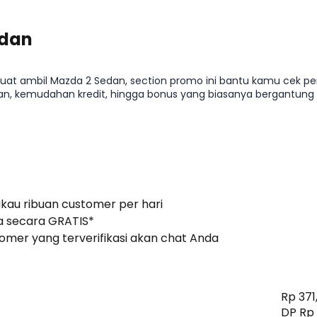
edan
uat ambil Mazda 2 Sedan, section promo ini bantu kamu cek pe
lian, kemudahan kredit, hingga bonus yang biasanya bergantung
efisien tanpa melewatkan peluang promo yang relevan di Agustu
gkau ribuan customer per hari
 secara GRATIS*
stomer yang terverifikasi akan chat Anda
Rp 371,
DP Rp 