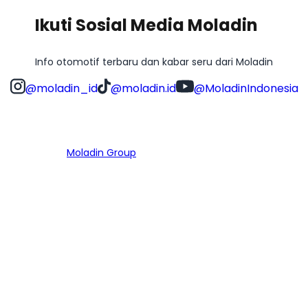
Ikuti Sosial Media Moladin
Info otomotif terbaru dan kabar seru dari Moladin
@moladin_id
@moladin.id
@MoladinIndonesia
Bagian dari
Moladin Group
MENU UTAMA
Home
Cari Mobil
Pembiayaan
MoInspeksi