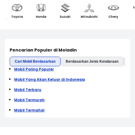
I
Toyota
Honda
Suzuki
Mitsubishi
Chery
Pencarian Populer di Moladin
Cari Mobil Berdasarkan
Berdasarkan Jenis Kendaraan
Ber
Mobil Paling Populer
Mobil Yang Akan Keluar di Indonesia
Mobil Terbaru
Mobil Termurah
Mobil Termahal