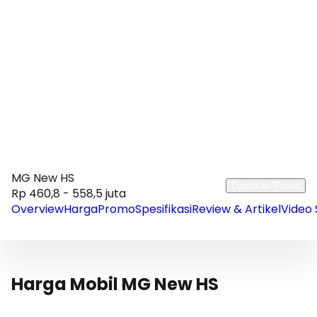
MG New HS
Dapatkan Promo
Rp 460,8 - 558,5 juta
Overview
Harga
Promo
Spesifikasi
Review & Artikel
Video 
Harga Mobil MG New HS