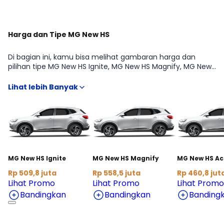
Harga dan Tipe MG New HS
Di bagian ini, kamu bisa melihat gambaran harga dan
pilihan tipe MG New HS Ignite, MG New HS Magnify, MG New
HS Activate dari MG New HS agar lebih mudah
membandingkan fitur, transmisi, dan budget sesuai
kebutuhan SUV. Kami rangkum informasi penting yang
biasanya dicari sebelum beli, mulai dari estimasi harga
terbaru hingga arahan ke detail kredit dan cicilan, supaya
kamu bisa menentukan varian yang paling pas tanpa
harus buka banyak sumber.
MG New HS Ignite
MG New HS Magnify
MG New HS Ac
Rp 509,8 juta
Rp 558,5 juta
Rp 460,8 jut
Lihat Promo
Lihat Promo
Lihat Promo
Bandingkan
Bandingkan
Banding