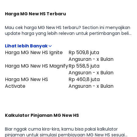
Harga MG New HS Terbaru
Mau cek harga MG New HS terbaru? Section ini menyajikan
update harga yang lebih relevan untuk pertimbangan beli
di periode Agustus 2026, lengkap dengan gambaran
perbedaan harga antar tipe MG New HS Ignite, MG New HS
Magnify, MG New HS Activate. Cocok untuk kamu yang
Harga MG New HS Ignite
Rp 509,8 juta
ingin cepat tahu positioning MG New HS di kelasnya
Angsuran - x Bulan
sebelum lanjut membandingkan fitur atau menghitung
Harga MG New HS Magnify
Rp 558,5 juta
kemampuan cicilan.
Angsuran - x Bulan
Harga MG New HS
Rp 460,8 juta
Activate
Angsuran - x Bulan
Kalkulator Pinjaman MG New HS
Biar nggak cuma kira-kira, kamu bisa pakai kalkulator
pinjaman untuk simulasi pembiayaan MG New HS sesuai