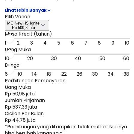
rencana kamu mulai dari DP, tenor, sampai estimasi cicilan
per bulan. Hasilnya bisa jadi patokan cepat untuk
menyaring tipe MG New HS Ignite, MG New HS Magnify, MG
Pilih Varian
New HS Activate yang paling masuk budget, sebelum kamu
MG New HS Ignite
lanjut ke promo atau bandingkan dengan mobil sejenis.
Rp 509,8 juta
Masa Kredit (tahun)
1
2
3
4
5
6
7
8
9
10
Uang Muka
10
20
30
40
50
60
Bunga
6
10
14
18
22
26
30
34
38
Perhitungan Pembayaran
Uang Muka
Rp 50,98 juta
Jumlah Pinjaman
Rp 537,33 juta
Cicilan Per Bulan
Rp 44,78 juta
*Perhitungan yang ditampikan tidak mutlak. Nilainya
bisa berubah kapan saja.