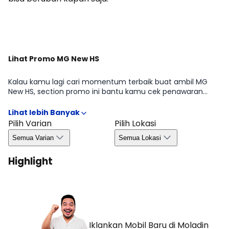
Dapatkan Promo
Lihat Promo MG New HS
Kalau kamu lagi cari momentum terbaik buat ambil MG
New HS, section promo ini bantu kamu cek penawaran
yang sedang tersedia di periode tertentu mulai dari benefit
untuk pembelian, kemudahan kredit, hingga bonus yang
biasanya bergantung pada wilayah dan ketersediaan.
Pilih Varian
Pilih Lokasi
Dengan begitu, kamu bisa ambil keputusan lebih efisien
Semua Varian
Semua Lokasi
tanpa melewatkan peluang promo yang relevan di Agustus
2026.
Highlight
Iklankan Mobil Baru
di Moladin