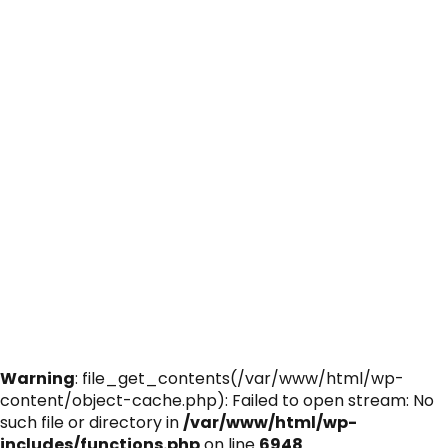
WA Sales & Marketing Inquiries
0811-8140-8326
(Senin - Jumat: 09.00-17.00)
PT Moladin Digital Indonesia
Citra Tower Jl. Benyamin Suaeb Kav. A6, Kemayoran
Lt 10
& Lt 12, Daerah Khusus Ibukota Jakarta 10630
Hak Cipta © moladin.com 2025. Semua Hak Cipta
Dilindungi.
Warning
: file_get_contents(/var/www/html/wp-
content/object-cache.php): Failed to open stream: No
such file or directory in
/var/www/html/wp-
includes/functions.php
on line
6948