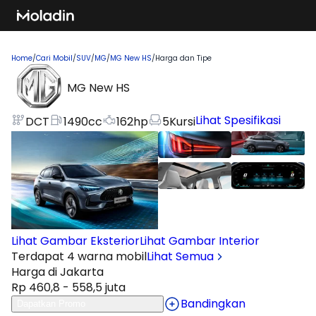
Home
/
Cari Mobil
/
SUV
/
MG
/
MG New HS
/
Harga dan Tipe
MG New HS
Lihat Spesifikasi
DCT
1490
cc
162
hp
5
Kursi
Lihat Gambar Eksterior
Lihat Gambar Interior
Terdapat 4 warna mobil
Lihat Semua
Harga di Jakarta
Rp 460,8 - 558,5 juta
Bandingkan
Dapatkan Promo