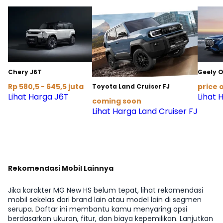
Chery J6T
Geely 
Rp 580,5 - 645,5 juta
price 
Toyota Land Cruiser FJ
Lihat Harga J6T
Lihat
coming soon
Lihat Harga Land Cruiser FJ
Rekomendasi Mobil Lainnya
Jika karakter MG New HS belum tepat, lihat rekomendasi
mobil sekelas dari brand lain atau model lain di segmen
serupa. Daftar ini membantu kamu menyaring opsi
berdasarkan ukuran, fitur, dan biaya kepemilikan. Lanjutkan