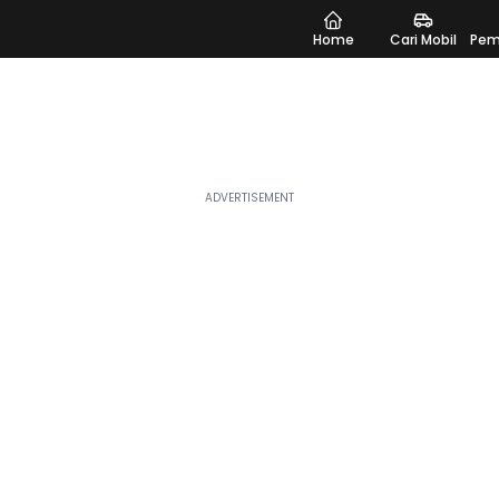
Home
Cari Mobil
Pem
n
paling sesuai dengan kebutuhanmu di Moladin. Saat ini
ngan beberapa nama yang paling banyak dilirik seperti