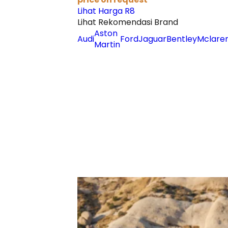
Lihat Harga R8
Lihat Rekomendasi Brand
Aston
Audi
Ford
Jaguar
Bentley
Mclare
Martin