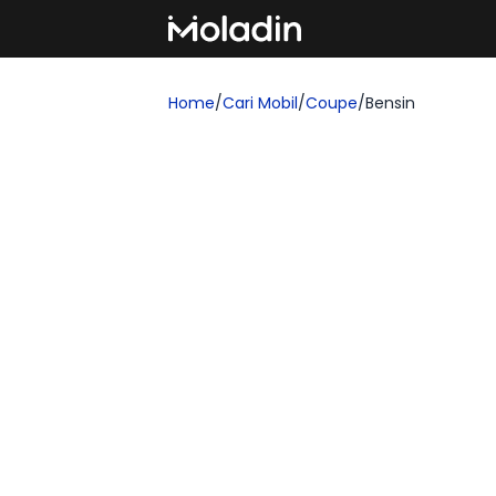
Home
/
Cari Mobil
/
Coupe
/
Bensin
Cari Mobil Coupe Bensi
Temukan pilihan mobil Bensin Coupe yang 
ada 29 model yang tampil di filter ini, de