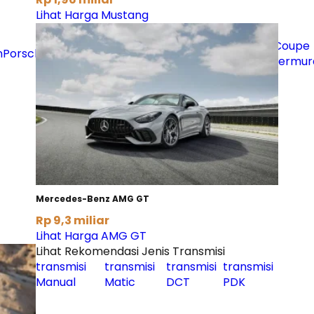
Lihat Harga Mustang
Mercedes-
Coupe
n
Porsche
BMW
Lexus
Toyota
Ferrari
Tesla
Benz
termur
Mercedes-Benz AMG GT
Rp 9,3 miliar
Lihat Harga AMG GT
Lihat Rekomendasi Jenis Transmisi
transmisi
transmisi
transmisi
transmisi
Manual
Matic
DCT
PDK