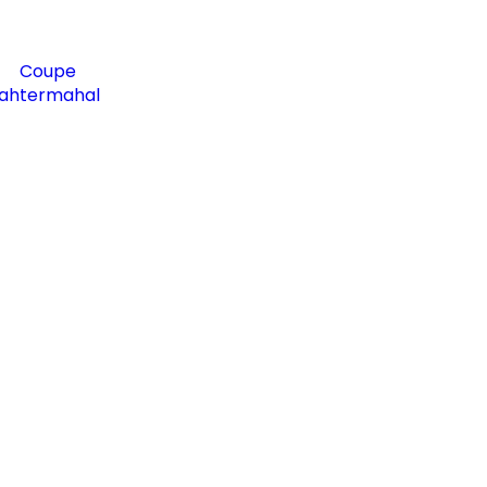
Coupe
ah
termahal