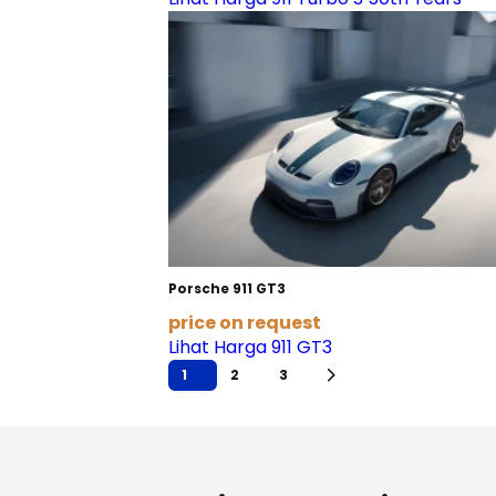
Porsche 911 GT3
price on request
Lihat Harga 911 GT3
1
2
3