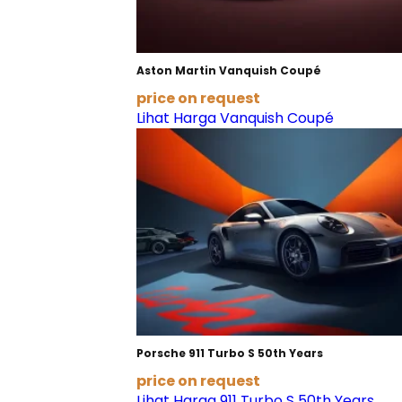
Aston Martin Vanquish Coupé
price on request
Lihat Harga Vanquish Coupé
Porsche 911 Turbo S 50th Years
price on request
Lihat Harga 911 Turbo S 50th Years