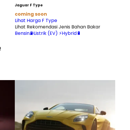
Jaguar F Type
coming soon
Lihat Harga F Type
Lihat Rekomendasi Jenis Bahan Bakar
Bensin⛽
Listrik (EV) ⚡
Hybrid🔋
!