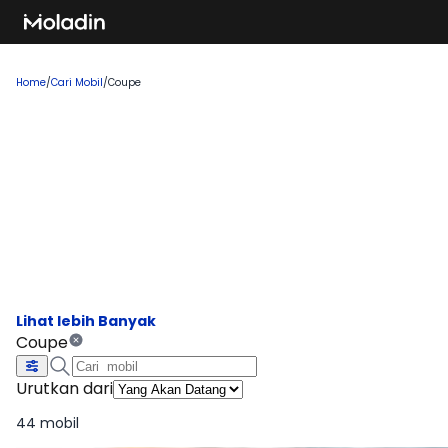
Home
/
Cari Mobil
/
Coupe
Cari Mobil Coupe Yang Akan
Datang 2026
Temukan rekomendasi mobil baru yang sedang tren dan
banyak dicari, sempurna untuk Anda yang ingin membeli
kendaraan impian!
Coupe
Urutkan dari
44 mobil