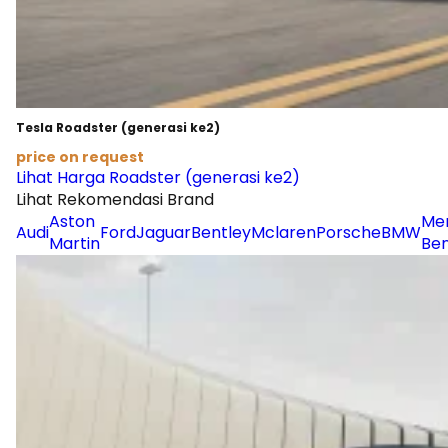
Tesla Roadster (generasi ke2)
price on request
Lihat Harga Roadster (generasi ke2)
Lihat Rekomendasi Brand
Aston
Me
Audi
Ford
Jaguar
Bentley
Mclaren
Porsche
BMW
Martin
Be