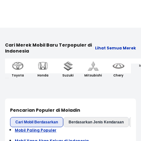
Cari Merek Mobil Baru Terpopuler di
Lihat Semua Merek
Indonesia
I
Toyota
Honda
Suzuki
Mitsubishi
Chery
Pencarian Populer di Moladin
Cari Mobil Berdasarkan
Berdasarkan Jenis Kendaraan
Ber
Mobil Paling Populer
Mobil Yang Akan Keluar di Indonesia