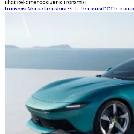
Lihat Rekomendasi Jenis Transmisi
transmisi Manual
transmisi Matic
transmisi DCT
transmis